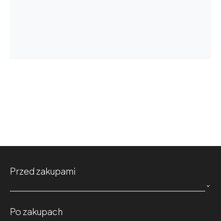
Przed zakupami

Po zakupach