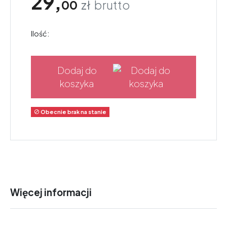
29,
00
zł
brutto
Ilość:
Dodaj do
koszyka
Obecnie brak na stanie

Więcej informacji