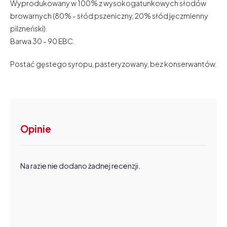
Wyprodukowany w 100% z wysokogatunkowych słodów
browarnych (80% - słód pszeniczny, 20% słód jęczmienny
pilzneński).
Barwa 30 - 90 EBC.
Postać gęstego syropu, pasteryzowany, bez konserwantów.
Opinie
Na razie nie dodano żadnej recenzji.