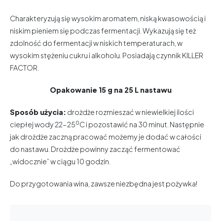
Charakteryzują się wysokim aromatem, niską kwasowością i
niskim pieniem się podczas fermentacji. Wykazują się też
zdolność do fermentacji w niskich temperaturach, w
wysokim stężeniu cukru i alkoholu. Posiadają czynnik KILLER
FACTOR.
Opakowanie 15 g na 25 L nastawu
Sposób użycia:
drożdże rozmieszać w niewielkiej ilości
0
ciepłej wody 22-25
C i pozostawić na 30 minut. Następnie
jak drożdże zaczną pracować możemy je dodać w całości
do nastawu. Drożdże powinny zacząć fermentować
„widocznie” w ciągu 10 godzin.
Do przygotowania wina, zawsze niezbędna jest pożywka!