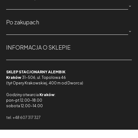

Po zakupach

INFORMACJA O SKLEPIE
SKLEP STACJONARNY ALEMBIK
Kraków
31-506, ul. Topolowa 46
(tył Opery Krakowskiej, 400 m od Dworca)
Godziny otwarcia
Kraków
:
pon-pt 12.00-18.00
sobota 12.00-14.00
tel. +48 607 317 327