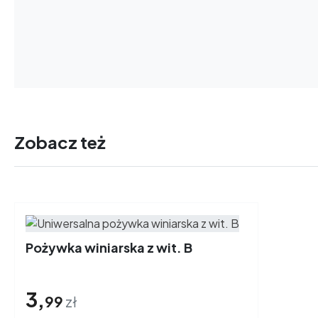
Zobacz też
Pożywka winiarska z wit. B
3,
99
zł