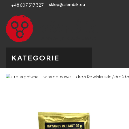
sklep@alembik.eu
+48 607 317 327
KATEGORIE
wina domowe
drożdże winiarskie / drożdż