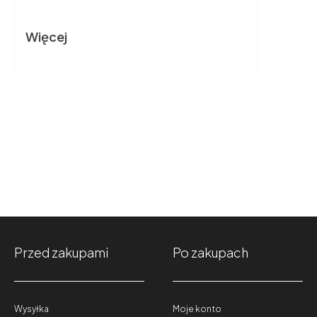
Więcej
Przed zakupami
Po zakupach
Wysyłka
Moje konto