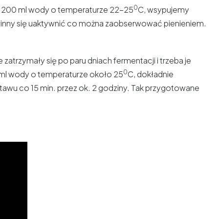
0
o 200 ml wody o temperaturze 22-25
C, wsypujemy
winny się uaktywnić co można zaobserwować pienieniem.
trzymały się po paru dniach fermentacji i trzeba je
0
ml wody o temperaturze około 25
C, dokładnie
wu co 15 min. przez ok. 2 godziny. Tak przygotowane