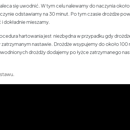
aleca się uwodnić. W tym celu nalewamy do naczynia okoł
czynie odstawiamy na 30 minut. Po tym czasie drożdże po
 i dokładnie mieszamy.
cedura hartowania jest niezbędna w przypadku gdy drożdże za
zatrzymanym nastawie. Drożdże wsypujemy do około 100 
uwodnionych drożdży dodajemy po łyżce zatrzymanego nasta
astawu
.