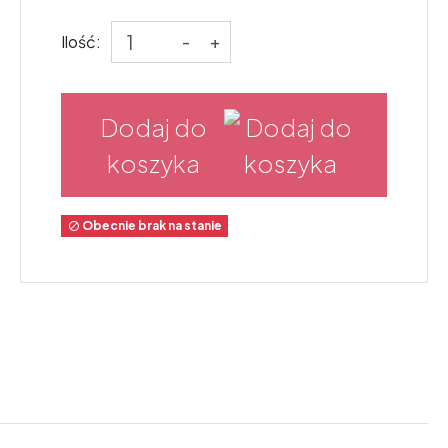
Ilość:
-
+
Dodaj do
koszyka
Obecnie brak na stanie
