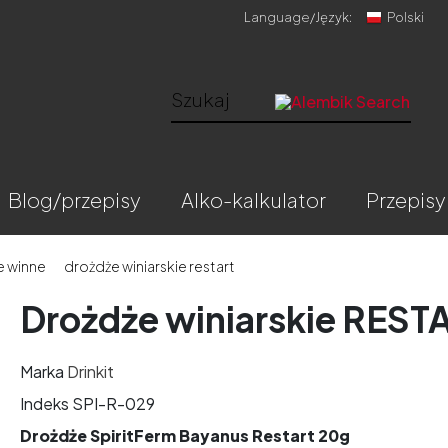
Language/
Język:
Polski
blog/przepisy
alko-kalkulator
przepisy
e winne
drożdże winiarskie restart
Drożdże winiarskie REST
Marka
Drinkit
Indeks
SPI-R-029
Drożdże SpiritFerm Bayanus Restart 20g