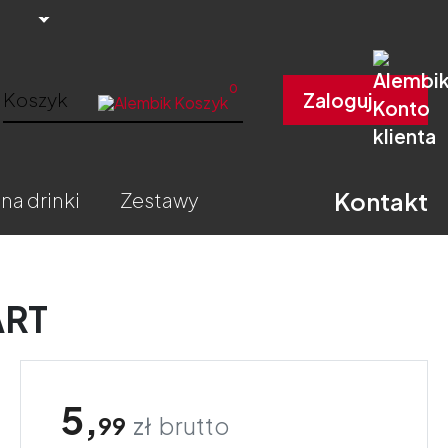
0
Koszyk
Zaloguj
Kontakt
 na drinki
zestawy
ART
5,
99
zł
brutto