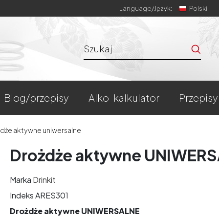
Language/
Język:
Polski
blog/przepisy
alko-kalkulator
przepisy
dże aktywne uniwersalne
Drożdże aktywne UNIWER
Marka
Drinkit
Indeks
ARES301
Drożdże aktywne UNIWERSALNE