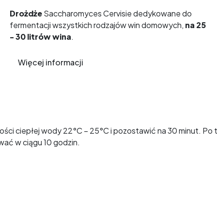
Drożdże
Saccharomyces Cervisie dedykowane do
fermentacji wszystkich rodzajów win domowych,
na 25
- 30 litrów wina
.
Więcej informacji
ilości ciepłej wody 22°C – 25°C i pozostawić na 30 minut. P
ać w ciągu 10 godzin.