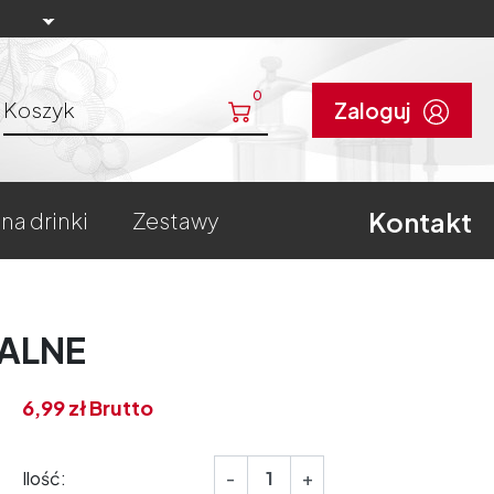
0
Koszyk
Zaloguj
Kontakt
 na drinki
zestawy
SALNE
6,
99
zł
Brutto
Ilość:
-
+