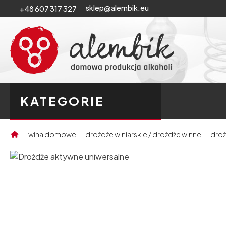
sklep@alembik.eu
+48 607 317 327
KATEGORIE
wina domowe
drożdże winiarskie / drożdże winne
droż