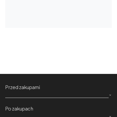
Przed zakupami

Po zakupach
