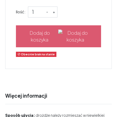
Ilość:
-
+
Dodaj do
koszyka
Obecnie brak na stanie

Więcej informacji
Sposób użycia:
drożdże należy rozmieszać w niewielkiej