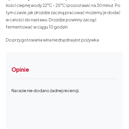
ilości ciepłej wody 22°C – 25°C i pozostawić na 30 minut. Po
tym czasie, jak drożdże zaczną pracować możemy je dodać
w całości do nastawu. Drożdże powinny zacząć
fermentować w ciągu 10 godzin.
Do przygotowania wina niezbędna jest pożywka.
Opinie
Na razie nie dodano żadnej recenzji.