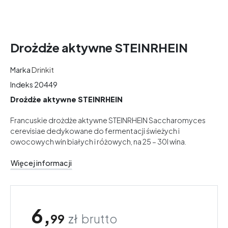
Drożdże aktywne STEINRHEIN
Marka
Drinkit
Indeks
20449
Drożdże aktywne STEINRHEIN
Francuskie drożdże aktywne STEINRHEIN Saccharomyces
cerevisiae dedykowane do fermentacji świeżych i
owocowych win białych i różowych, na 25 – 30l wina.
Więcej informacji
6,
99
zł
brutto