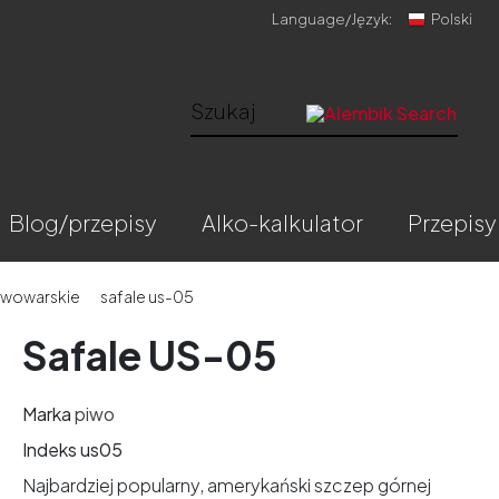
Language/
Język:
Polski
blog/przepisy
alko-kalkulator
przepisy
iwowarskie
safale us-05
Safale US-05
Marka
piwo
Indeks
us05
Najbardziej popularny, amerykański szczep górnej