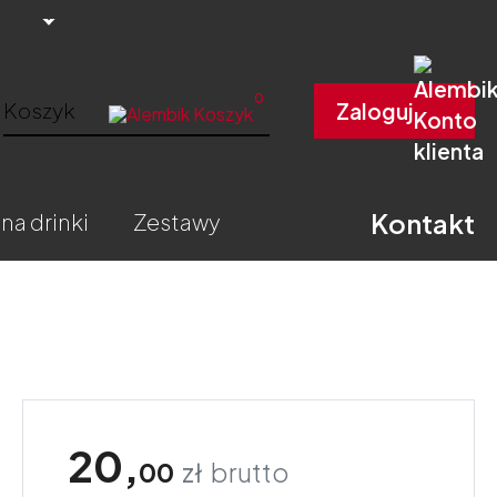
0
Koszyk
Zaloguj
Kontakt
 na drinki
zestawy
20,
00
zł
brutto