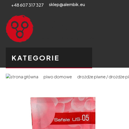
sklep@alembik.eu
+48 607 317 327
KATEGORIE
piwo domowe
drożdże piwne / drożdże p