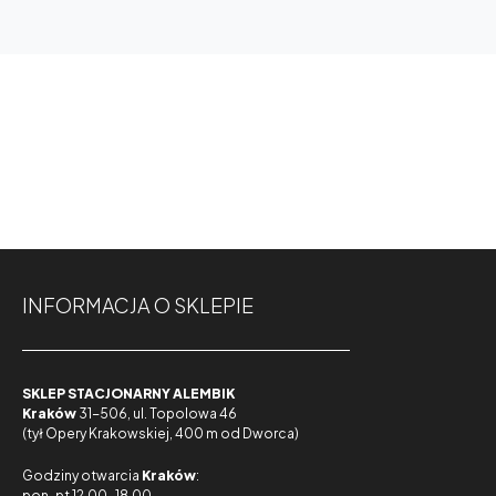
INFORMACJA O SKLEPIE
SKLEP STACJONARNY ALEMBIK
Kraków
31-506, ul. Topolowa 46
(tył Opery Krakowskiej, 400 m od Dworca)
Godziny otwarcia
Kraków
:
pon-pt 12.00-18.00