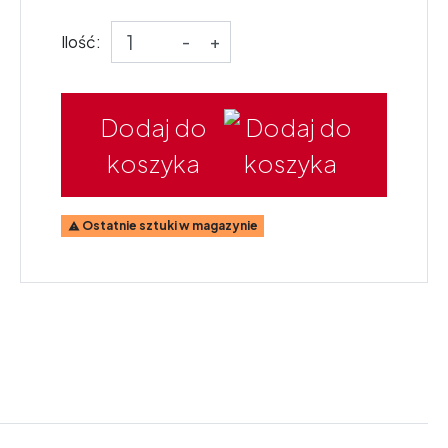
Ilość:
-
+
Dodaj do
koszyka
Ostatnie sztuki w magazynie
