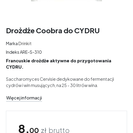
Drożdże Coobra do CYDRU
Marka
Drinkit
Indeks
ARE-S-310
Francuskie drożdże aktywne do przygotowania
CYDRU.
Saccharomyces Cervisie dedykowane do fermentacji
cydrów i win musujących, na 25 - 30 litrów wina.
Więcej informacji
8,
00
zł
brutto