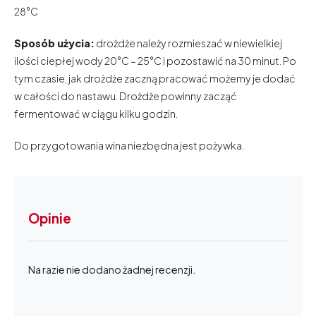
28°C
Sposób użycia:
drożdże należy rozmieszać w niewielkiej
ilości ciepłej wody 20°C – 25°C i pozostawić na 30 minut. Po
tym czasie, jak drożdże zaczną pracować możemy je dodać
w całości do nastawu. Drożdże powinny zacząć
fermentować w ciągu kilku godzin.
Do przygotowania wina niezbędna jest pożywka.
Opinie
Na razie nie dodano żadnej recenzji.