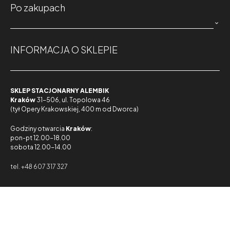
Po zakupach

INFORMACJA O SKLEPIE
SKLEP STACJONARNY ALEMBIK
Kraków
31-506, ul. Topolowa 46
(tył Opery Krakowskiej, 400 m od Dworca)
Godziny otwarcia
Kraków
:
pon-pt 12.00-18.00
sobota 12.00-14.00
tel. +48 607 317 327