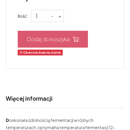
Ilość:
-
+
Dodaj do koszyka
Obecnie brak na stanie

Więcej informacji
D
oskonała zdolnością fermentacji w różnych
temperaturach, optymalna temperatura fermentacji 12-