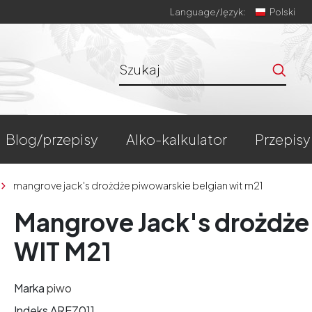
Language/
Język:
Polski
blog/przepisy
alko-kalkulator
przepisy
mangrove jack's drożdże piwowarskie belgian wit m21
Mangrove Jack's drożdż
WIT M21
Marka
piwo
Indeks
AREZ011