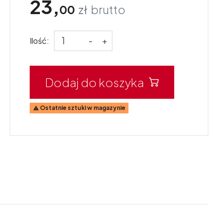
23,
00
zł
brutto
Ilość:
-
+
Dodaj do koszyka
Ostatnie sztuki w magazynie
