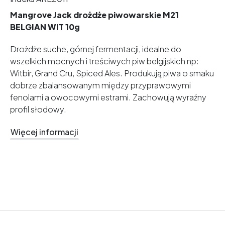
Mangrove Jack drożdże piwowarskie M21
BELGIAN WIT 10g
Drożdże suche, górnej fermentacji, idealne do
wszelkich mocnych i treściwych piw belgijskich np:
Witbir, Grand Cru, Spiced Ales. Produkują piwa o smaku
dobrze zbalansowanym między przyprawowymi
fenolami a owocowymi estrami. Zachowują wyraźny
profil słodowy.
Więcej informacji