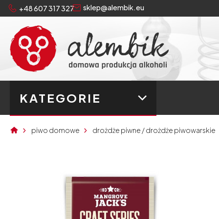
sklep@alembik.eu
+48 607 317 327
KATEGORIE
piwo domowe
drożdże piwne / drożdże piwowarskie