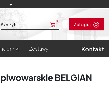
0
Koszyk
Zaloguj
Kontakt
 na drinki
zestawy
e piwowarskie BELGIAN