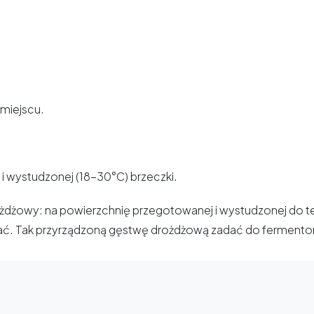
miejscu.
 wystudzonej (18-30°C) brzeczki.
dżowy: na powierzchnię przegotowanej i wystudzonej do 
ać. Tak przyrządzoną gęstwę drożdżową zadać do fermento