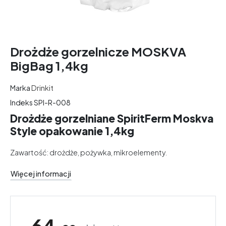
Drożdże gorzelnicze MOSKVA
BigBag 1,4kg
Marka
Drinkit
Indeks
SPI-R-008
Drożdże gorzelniane SpiritFerm Moskva
Style opakowanie 1,4kg
Zawartość: drożdże, pożywka, mikroelementy.
Więcej informacji
64,