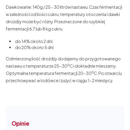
Dawkowanie: 140g / 25 - 30 litrów nastawu. Czas fermentacji
w zależności od ilości cukru, temperatury otoczenia i dawki
drożdży może być różny. Przeznaczone do szybkiej
fermentacji 6,7 lub 8 kg cukru.
do 14% około 2 dni
do 20% około 5 dni
Odmierzoną ilość drożdży dodajemy do przygotowanego
0
nastawu o temperaturze 25-30
C i dokładnie mieszamy.
0
Optymalna temperatura fermentacji 20-30
C. Po otwarciu
przechowywać w lodówce i zużyć w ciągu 1-2 miesięcy.
Opinie