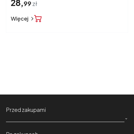
28,
99
zł
Więcej
Przed zakupami
