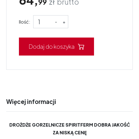
99
zł
brutto
Ilość:
-
+
Dodaj do koszyka
Więcej informacji
DROŻDŻE GORZELNICZE SPIRITFERM DOBRA JAKOŚĆ
ZA NISKĄ CENĘ