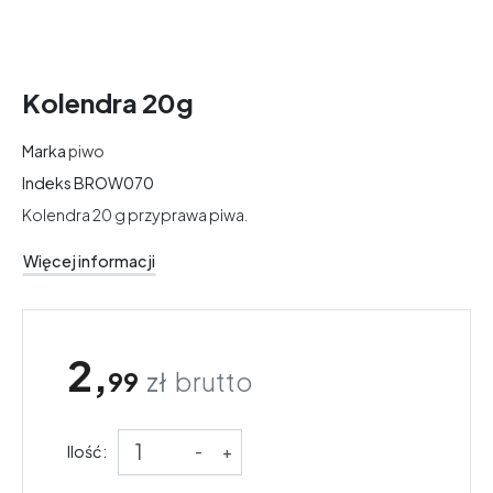
Kolendra 20g
Marka
piwo
Indeks
BROW070
Kolendra 20 g przyprawa piwa.
Więcej informacji
2,
99
zł
brutto
Ilość:
-
+