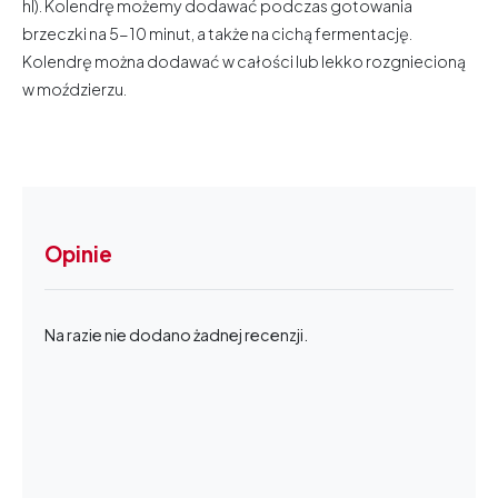
hl). Kolendrę możemy dodawać podczas gotowania
brzeczki na 5-10 minut, a także na cichą fermentację.
Kolendrę można dodawać w całości lub lekko rozgniecioną
w moździerzu.
Opinie
Na razie nie dodano żadnej recenzji.