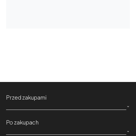
Przed zakupami

Po zakupach
