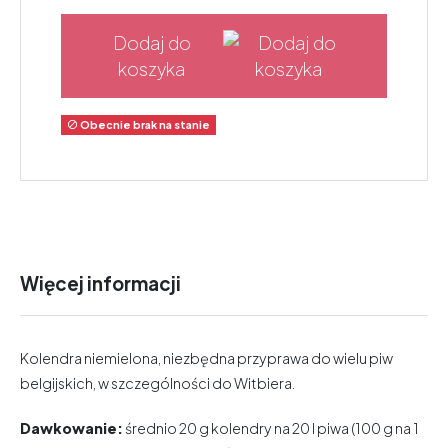
Dodaj do
koszyka
Obecnie brak na stanie

Więcej informacji
Kolendra niemielona, niezbędna przyprawa do wielu piw
belgijskich, w szczególności do Witbiera.
Dawkowanie:
średnio 20 g kolendry na 20 l piwa (100 g na 1