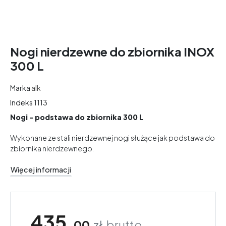
Nogi nierdzewne do zbiornika INOX
300 L
Marka
alk
Indeks
1113
Nogi - podstawa do zbiornika 300 L
Wykonane ze stali nierdzewnej nogi służące jak podstawa do
zbiornika nierdzewnego.
Więcej informacji
435,
00
zł
brutto