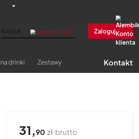
0
Koszyk
Zaloguj
Kontakt
 na drinki
zestawy
31,
90
zł
brutto