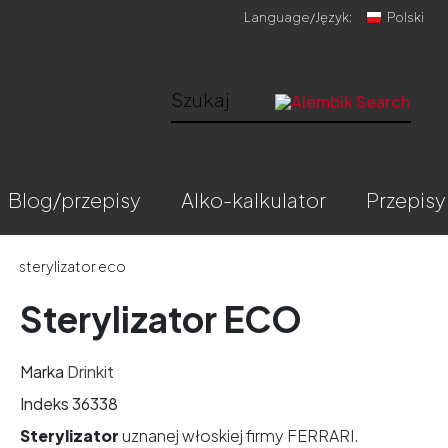
Language/
Język:
Polski
blog/przepisy
alko-kalkulator
przepisy
a
sterylizator eco
Sterylizator ECO
Marka
Drinkit
Indeks
36338
Sterylizator
uznanej włoskiej firmy FERRARI.