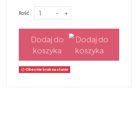
Ilość:
-
+
Dodaj do
koszyka
Obecnie brak na stanie
