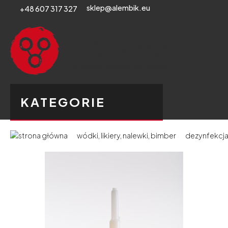
sklep@alembik.eu
+48 607 317 327
KATEGORIE
wódki, likiery, nalewki, bimber
dezynfekcj