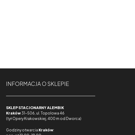
INFORMACJA O SKLEPIE
SKLEP STACJONARNY ALEMBIK
Kraków
31-506, ul. Topolowa 46
(tył Opery Krakowskiej, 400 m od Dworca)
Godziny otwarcia
Kraków
: