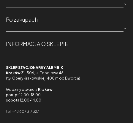

Po zakupach

INFORMACJA O SKLEPIE
SKLEP STACJONARNY ALEMBIK
Kraków
31-506, ul. Topolowa 46
(tył Opery Krakowskiej, 400 m od Dworca)
Godziny otwarcia
Kraków
:
pon-pt 12.00-18.00
sobota 12.00-14.00
tel. +48 607 317 327