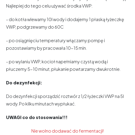
Najlepiej do tego celu używać środka VWP:
- do kotła wlewamy 10l wody i dodajemy 1 płaską łyżeczkę
VWP, podgrzewamy do 60C
- po osiągnięciu temperatury włączamy pompę i
pozostawiamy by pracowała 10-15 min.
- po wylaniu VWP, kocioł napełniamy czystą wodą i
płuczemy 5-10 minut, płukanie powtarzamy dwukrotnie.
Do dezynfekcji:
Do dezynfekcji sporządzić roztwór z 1/2 łyżeczki VWP na 5l
wody. Po kilku minutach wypłukać.
UWAGI co do stosowania!!!
Nie wolno dodawać do fermentacji!