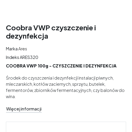
Coobra VWP czyszczenie i
dezynfekcja
Marka
Ares
Indeks
ARES320
COOBRA VWP 100g - CZYSZCZENIE I DEZYNFEKCJA
Środek do czyszczenia i dezynfekcji instalacji piwnych,
mleczarskich, kotłów zaciernych, sprzętu, butelek,
fermentorów, zbiorników fermentacyjnych, czy balonów do
wina.
Więcej informacji