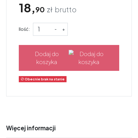
18,
90
zł
brutto
Ilość:
-
+
Dodaj do
koszyka
Obecnie brak na stanie

Więcej informacji