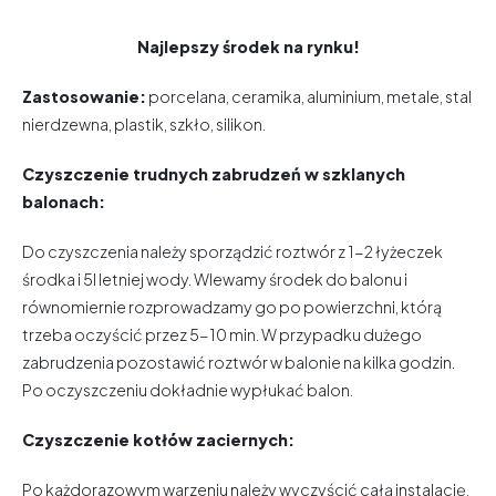
Najlepszy środek na rynku!
Zastosowanie:
porcelana, ceramika, aluminium, metale, stal
nierdzewna, plastik, szkło, silikon.
Czyszczenie trudnych zabrudzeń w szklanych
balonach:
Do czyszczenia należy sporządzić roztwór z 1-2 łyżeczek
środka i 5l letniej wody. Wlewamy środek do balonu i
równomiernie rozprowadzamy go po powierzchni, którą
trzeba oczyścić przez 5-10 min. W przypadku dużego
zabrudzenia pozostawić roztwór w balonie na kilka godzin.
Po oczyszczeniu dokładnie wypłukać balon.
Czyszczenie kotłów zaciernych:
Po każdorazowym warzeniu należy wyczyścić całą instalację.