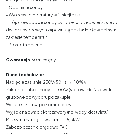
- Odpinane sondy
- Wykresy temperatury w funkcji czasu
- Trójprzewodowe sondy cyfrowe w przeciwieństwie do
dwuprzewodowych zapewniają dokładność w pełnym
zakresie temperatur
- Prostota obsługi
Gwarancja
: 60 miesięcy.
Dane techniczne
:
Napięcie zasilanie: 230V/50Hz +/- 10% V
Zakres regulacji mocy: 1-100% (sterowanie fazowe lub
grupowe do wyboru po zakupie)
Wejście czujnika poziomu cieczy
Wyjścia na dwa elektrozawory (np. wody, destylatu)
Maksymalna regulowana moc: 5,5kW
Zabezpieczenie prądowe: TAK