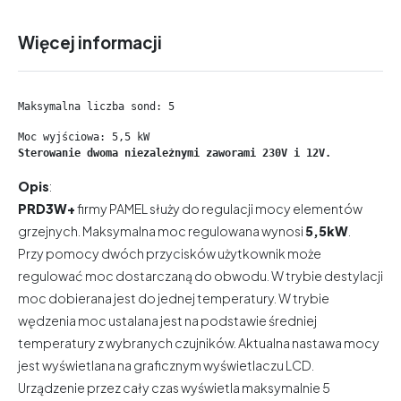
Więcej informacji
Maksymalna liczba sond: 5
Moc wyjściowa: 5,5 kW
Sterowanie dwoma niezależnymi zaworami 230V i 12V. 
Opis
:
PRD3W+
firmy PAMEL służy do regulacji mocy elementów
grzejnych. Maksymalna moc regulowana wynosi
5,5kW
.
Przy pomocy dwóch przycisków użytkownik może
regulować moc dostarczaną do obwodu. W trybie destylacji
moc dobierana jest do jednej temperatury. W trybie
wędzenia moc ustalana jest na podstawie średniej
temperatury z wybranych czujników. Aktualna nastawa mocy
jest wyświetlana na graficznym wyświetlaczu LCD.
Urządzenie przez cały czas wyświetla maksymalnie 5