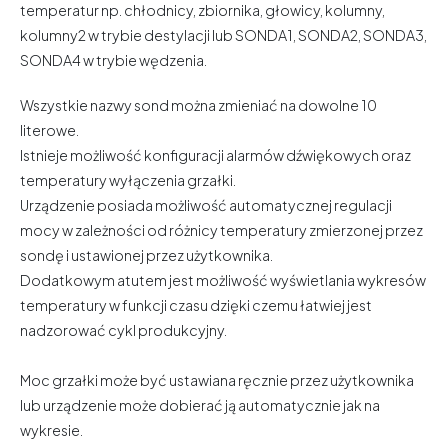
temperatur np. chłodnicy, zbiornika, głowicy, kolumny,
kolumny2 w trybie destylacji lub SONDA1, SONDA2, SONDA3,
SONDA4 w trybie wędzenia.
Wszystkie nazwy sond można zmieniać na dowolne 10
literowe.
Istnieje możliwość konfiguracji alarmów dźwiękowych oraz
temperatury wyłączenia grzałki.
Urządzenie posiada możliwość automatycznej regulacji
mocy w zależności od różnicy temperatury zmierzonej przez
sondę i ustawionej przez użytkownika.
Dodatkowym atutem jest możliwość wyświetlania wykresów
temperatury w funkcji czasu dzięki czemu łatwiej jest
nadzorować cykl produkcyjny.
Moc grzałki może być ustawiana ręcznie przez użytkownika
lub urządzenie może dobierać ją automatycznie jak na
wykresie.