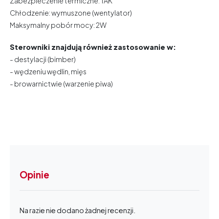
Zabezpieczenie termiczne: TAK
Chłodzenie: wymuszone (wentylator)
Maksymalny pobór mocy: 2W
Sterowniki znajdują również zastosowanie w:
- destylacji (bimber)
- wędzeniu wędlin, mięs
- browarnictwie (warzenie piwa)
Opinie
Na razie nie dodano żadnej recenzji.