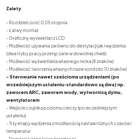
Zalety
:
- Rozdzielczość 0,05 stopnia
- Łatwy montaż
- Graficzny wyświetlacz LCD
- Możliwość używania zarówno do destylacji jak i wędzenia
(dwa tryby pracy przełączane w dowolnej chwili)
- Możliwość wyświetlania własnego nicka (8 znaków)
- Możliwość tworzenia własnych nazw sond (do 10 znaków)
- Sterowanie nawet sześcioma urządzeniami (po
wcześniejszym ustaleniu-standardowo są dwa) np.
zaworem ARC, zaworem wody, wytwornicą dymu,
wentylatorem
- Wejście czujnika poziomu cieczy (po wcześniejszym
ustaleniu)
- Trzy etapy wędzenia z możliwością nastaw różnych czasów i
temperatur
- Regulacja jasności wyświetlacza