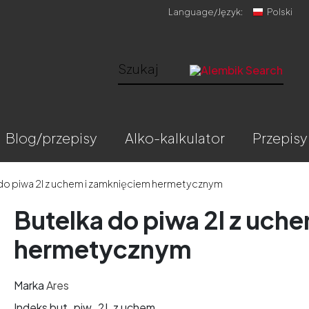
Language/
Język:
Polski
blog/przepisy
alko-kalkulator
przepisy
do piwa 2l z uchem i zamknięciem hermetycznym
Butelka do piwa 2l z uch
hermetycznym
Marka
Ares
Indeks
but_piw_2L z uchem