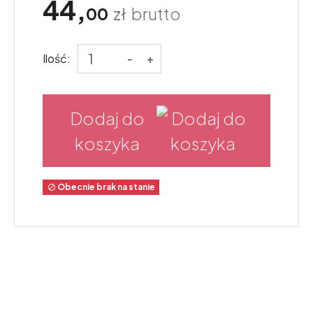
44,
00
zł
brutto
Ilość:
-
+
Dodaj do
koszyka
Obecnie brak na stanie
