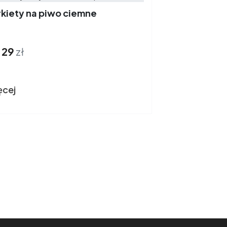
ykiety na piwo ciemne
,
29
zł
ęcej