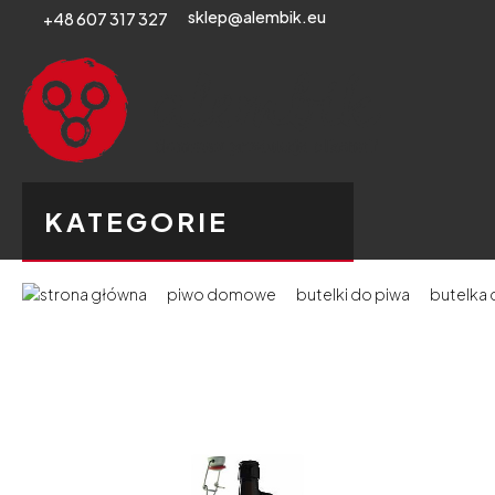
sklep@alembik.eu
+48 607 317 327
KATEGORIE
piwo domowe
butelki do piwa
butelka 