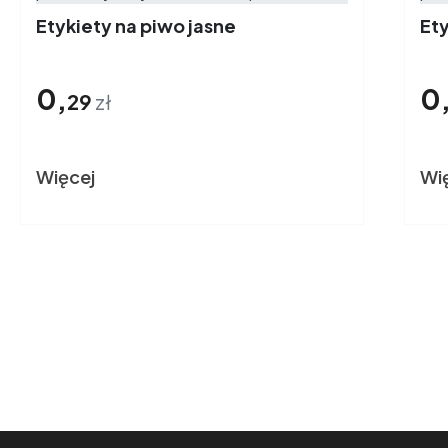
Etykiety na piwo jasne
Et
0,
0
29
zł
Więcej
Wi