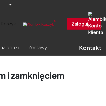
0
Koszyk
Zaloguj
Kontakt
 na drinki
zestawy
em i zamknięciem