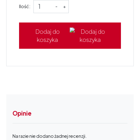
Ilość:
-
+
Dodaj do
koszyka
Opinie
Na razie nie dodano żadnej recenzji.