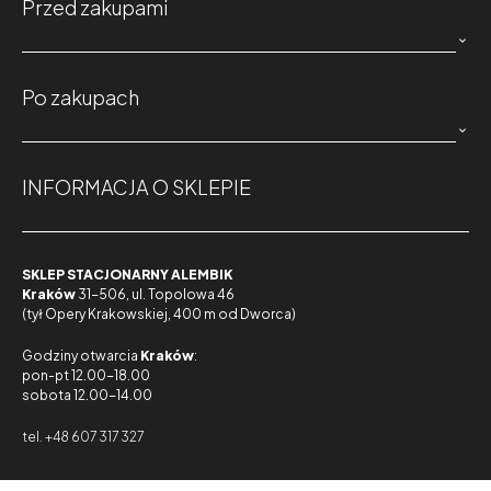
Przed zakupami

Po zakupach

INFORMACJA O SKLEPIE
SKLEP STACJONARNY ALEMBIK
Kraków
31-506, ul. Topolowa 46
(tył Opery Krakowskiej, 400 m od Dworca)
Godziny otwarcia
Kraków
:
pon-pt 12.00-18.00
sobota 12.00-14.00
tel. +48 607 317 327