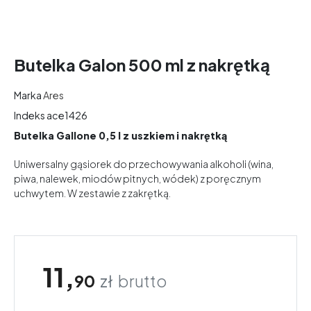
Butelka Galon 500 ml z nakrętką
Marka
Ares
Indeks
ace1426
Butelka Gallone 0,5 l z uszkiem i nakrętką
Uniwersalny gąsiorek do przechowywania alkoholi (wina,
piwa, nalewek, miodów pitnych, wódek) z poręcznym
uchwytem. W zestawie z zakrętką.
11,
90
zł
brutto