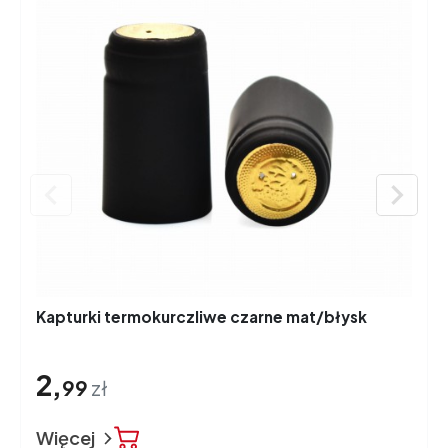


Kapturki termokurczliwe czarne mat/błysk
2,
99
zł
Więcej