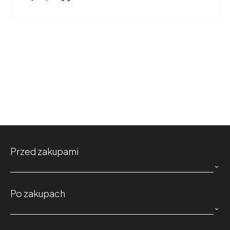
Przed zakupami

Po zakupach
