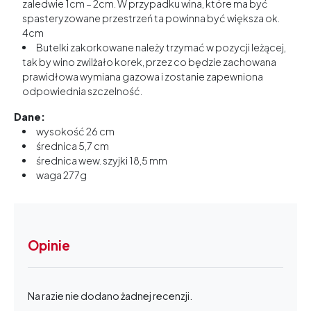
zaledwie 1cm – 2cm. W przypadku wina, które ma być
spasteryzowane przestrzeń ta powinna być większa ok.
4cm
Butelki zakorkowane należy trzymać w pozycji leżącej,
tak by wino zwilżało korek, przez co będzie zachowana
prawidłowa wymiana gazowa i zostanie zapewniona
odpowiednia szczelność.
Dane:
wysokość 26 cm
średnica 5,7 cm
średnica wew. szyjki 18,5 mm
waga 277g
Opinie
Na razie nie dodano żadnej recenzji.