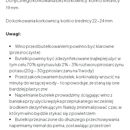
Do ręcznego korkowania bez korkownicy: korki o średnicy
19 mm
Do korkowania korkownicą: korki o średnicy 22-24 mm
Uwagi:
Wino przed butelkowaniem powinno być klarowne
(przezroczyste)
Butelki powinny być zdezynfekowane (najlepiej użyć w
tym celu 70% spirytusu lub 2% - 3% roztworu pirosiarczynu
potasu (20g – 30g pirosiarczanu na 1l wody)
Przed zakorkowaniem butelek, korki należy wrzucić na
minutę do wrzącej wody - to spowoduje, że staną się one
bardziej plastyczne
Napełnianie butelek prowadzimy, ściągając wino z
baniaka przy użyciu wężyka przepłukanego wcześniej
środkiem dezynfekującym. Należy zminimalizować czas, w
którym wino będzie stykać się z powietrzem
Butelki przeznaczone do dłuższego przechowywania
napełniamy niemal do pełna, zostawiając przestrzeń