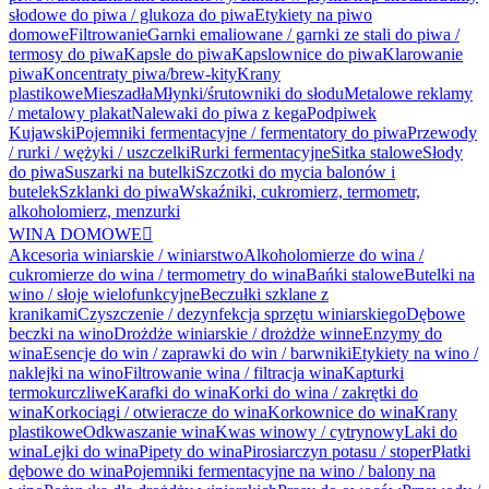
słodowe do piwa / glukoza do piwa
Etykiety na piwo
domowe
Filtrowanie
Garnki emaliowane / garnki ze stali do piwa /
termosy do piwa
Kapsle do piwa
Kapslownice do piwa
Klarowanie
piwa
Koncentraty piwa/brew-kity
Krany
plastikowe
Mieszadła
Młynki/śrutowniki do słodu
Metalowe reklamy
/ metalowy plakat
Nalewaki do piwa z kega
Podpiwek
Kujawski
Pojemniki fermentacyjne / fermentatory do piwa
Przewody
/ rurki / wężyki / uszczelki
Rurki fermentacyjne
Sitka stalowe
Słody
do piwa
Suszarki na butelki
Szczotki do mycia balonów i
butelek
Szklanki do piwa
Wskaźniki, cukromierz, termometr,
alkoholomierz, menzurki
WINA DOMOWE

Akcesoria winiarskie / winiarstwo
Alkoholomierze do wina /
cukromierze do wina / termometry do wina
Bańki stalowe
Butelki na
wino / słoje wielofunkcyjne
Beczułki szklane z
kranikami
Czyszczenie / dezynfekcja sprzętu winiarskiego
Dębowe
beczki na wino
Drożdże winiarskie / drożdże winne
Enzymy do
wina
Esencje do win / zaprawki do win / barwniki
Etykiety na wino /
naklejki na wino
Filtrowanie wina / filtracja wina
Kapturki
termokurczliwe
Karafki do wina
Korki do wina / zakrętki do
wina
Korkociągi / otwieracze do wina
Korkownice do wina
Krany
plastikowe
Odkwaszanie wina
Kwas winowy / cytrynowy
Laki do
wina
Lejki do wina
Pipety do wina
Pirosiarczyn potasu / stoper
Płatki
dębowe do wina
Pojemniki fermentacyjne na wino / balony na