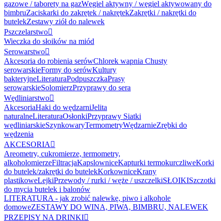
gazowe / taborety na gaz
Węgiel aktywny / węgiel aktywowany do
bimbru
Zaciskarki do zakrętek / nakrętek
Zakrętki / nakrętki do
butelek
Zestawy ziół do nalewek
Pszczelarstwo

Wieczka do słoików na miód
Serowarstwo

Akcesoria do robienia serów
Chlorek wapnia
Chusty
serowarskie
Formy do serów
Kultury
bakteryjne
Literatura
Podpuszczka
Prasy
serowarskie
Solomierz
Przyprawy do sera
Wędliniarstwo

Akcesoria
Haki do wędzarni
Jelita
naturalne
Literatura
Osłonki
Przyprawy
Siatki
wędliniarskie
Szynkowary
Termometry
Wędzarnie
Zrębki do
wędzenia
AKCESORIA

Areometry, cukromierze, termometry,
alkoholomierze
Filtracja
Kapslownice
Kapturki termokurczliwe
Korki
do butelek/zakrętki do butelek
Korkownice
Krany
plastikowe
Lejki
Przewody / rurki / węże / uszczelki
SŁOIKI
Szczotki
do mycia butelek i balonów
LITERATURA - jak zrobić nalewkę, piwo i alkohole
domowe
ZESTAWY DO WINA, PIWA, BIMBRU, NALEWEK
PRZEPISY NA DRINKI
