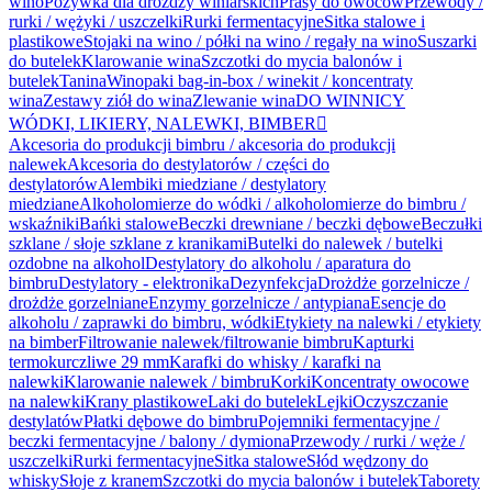
wino
Pożywka dla drożdży winiarskich
Prasy do owoców
Przewody /
rurki / wężyki / uszczelki
Rurki fermentacyjne
Sitka stalowe i
plastikowe
Stojaki na wino / półki na wino / regały na wino
Suszarki
do butelek
Klarowanie wina
Szczotki do mycia balonów i
butelek
Tanina
Winopaki bag-in-box / winekit / koncentraty
wina
Zestawy ziół do wina
Zlewanie wina
DO WINNICY
WÓDKI, LIKIERY, NALEWKI, BIMBER

Akcesoria do produkcji bimbru / akcesoria do produkcji
nalewek
Akcesoria do destylatorów / części do
destylatorów
Alembiki miedziane / destylatory
miedziane
Alkoholomierze do wódki / alkoholomierze do bimbru /
wskaźniki
Bańki stalowe
Beczki drewniane / beczki dębowe
Beczułki
szklane / słoje szklane z kranikami
Butelki do nalewek / butelki
ozdobne na alkohol
Destylatory do alkoholu / aparatura do
bimbru
Destylatory - elektronika
Dezynfekcja
Drożdże gorzelnicze /
drożdże gorzelniane
Enzymy gorzelnicze / antypiana
Esencje do
alkoholu / zaprawki do bimbru, wódki
Etykiety na nalewki / etykiety
na bimber
Filtrowanie nalewek/filtrowanie bimbru
Kapturki
termokurczliwe 29 mm
Karafki do whisky / karafki na
nalewki
Klarowanie nalewek / bimbru
Korki
Koncentraty owocowe
na nalewki
Krany plastikowe
Laki do butelek
Lejki
Oczyszczanie
destylatów
Płatki dębowe do bimbru
Pojemniki fermentacyjne /
beczki fermentacyjne / balony / dymiona
Przewody / rurki / węże /
uszczelki
Rurki fermentacyjne
Sitka stalowe
Słód wędzony do
whisky
Słoje z kranem
Szczotki do mycia balonów i butelek
Taborety