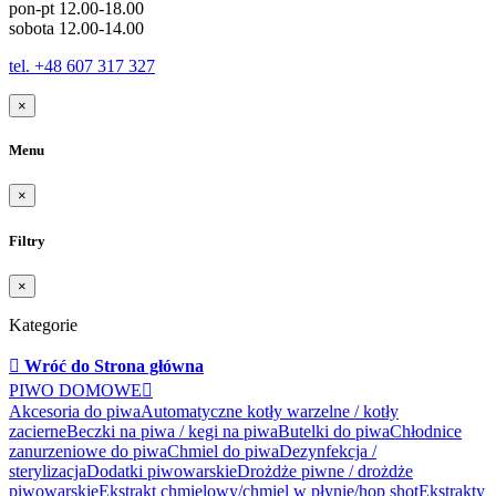
pon-pt 12.00-18.00
sobota 12.00-14.00
tel. +48 607 317 327
×
Menu
×
Filtry
×
Kategorie

Wróć do Strona główna
PIWO DOMOWE

Akcesoria do piwa
Automatyczne kotły warzelne / kotły
zacierne
Beczki na piwa / kegi na piwa
Butelki do piwa
Chłodnice
zanurzeniowe do piwa
Chmiel do piwa
Dezynfekcja /
sterylizacja
Dodatki piwowarskie
Drożdże piwne / drożdże
piwowarskie
Ekstrakt chmielowy/chmiel w płynie/hop shot
Ekstrakty