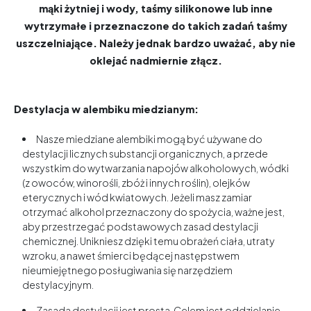
mąki żytniej i wody, taśmy silikonowe lub inne
wytrzymałe i przeznaczone do takich zadań taśmy
uszczelniające. Należy jednak bardzo uważać, aby nie
oklejać nadmiernie złącz.
Destylacja w alembiku miedzianym:
Nasze miedziane alembiki mogą być używane do
destylacji licznych substancji organicznych, a przede
wszystkim do wytwarzania napojów alkoholowych, wódki
(z owoców, winorośli, zbóż i innych roślin), olejków
eterycznych i wód kwiatowych. Jeżeli masz zamiar
otrzymać alkohol przeznaczony do spożycia, ważne jest,
aby przestrzegać podstawowych zasad destylacji
chemicznej. Unikniesz dzięki temu obrażeń ciała, utraty
wzroku, a nawet śmierci będącej następstwem
nieumiejętnego posługiwania się narzędziem
destylacyjnym.
Zasada destylacji jest prosta. Celem jest oddzielanie