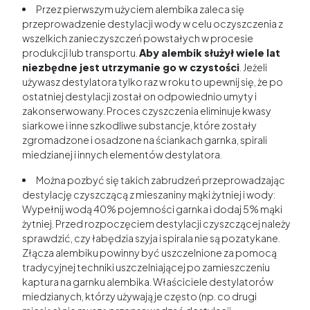
Przez pierwszym użyciem alembika zaleca się
przeprowadzenie destylacji wody w celu oczyszczenia z
wszelkich zanieczyszczeń powstałych w procesie
produkcji lub transportu.
Aby alembik służył wiele lat
niezbędne jest utrzymanie go w czystości
. Jeżeli
używasz destylatora tylko raz w roku to upewnij się, że po
ostatniej destylacji został on odpowiednio umyty i
zakonserwowany. Proces czyszczenia eliminuje kwasy
siarkowe i inne szkodliwe substancje, które zostały
zgromadzone i osadzone na ściankach garnka, spirali
miedzianej i innych elementów destylatora.
Można pozbyć się takich zabrudzeń przeprowadzając
destylację czyszczącą z mieszaniny mąki żytniej i wody:
Wypełnij wodą 40% pojemności garnka i dodaj 5% mąki
żytniej. Przed rozpoczęciem destylacji czyszczącej należy
sprawdzić, czy łabędzia szyja i spirala nie są pozatykane.
Złącza alembiku powinny być uszczelnione za pomocą
tradycyjnej techniki uszczelniającej po zamieszczeniu
kaptura na garnku alembika. Właściciele destylatorów
miedzianych, którzy używają je często (np. co drugi