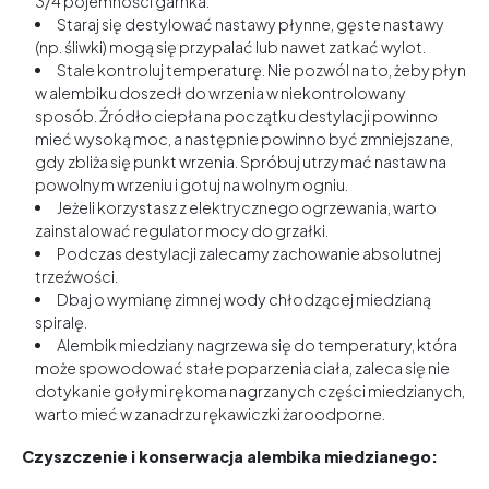
3/4 pojemności garnka.
Staraj się destylować nastawy płynne, gęste nastawy
(np. śliwki) mogą się przypalać lub nawet zatkać wylot.
Stale kontroluj temperaturę. Nie pozwól na to, żeby płyn
w alembiku doszedł do wrzenia w niekontrolowany
sposób. Źródło ciepła na początku destylacji powinno
mieć wysoką moc, a następnie powinno być zmniejszane,
gdy zbliża się punkt wrzenia. Spróbuj utrzymać nastaw na
powolnym wrzeniu i gotuj na wolnym ogniu.
Jeżeli korzystasz z elektrycznego ogrzewania, warto
zainstalować regulator mocy do grzałki.
Podczas destylacji zalecamy zachowanie absolutnej
trzeźwości.
Dbaj o wymianę zimnej wody chłodzącej miedzianą
spiralę.
Alembik miedziany nagrzewa się do temperatury, która
może spowodować stałe poparzenia ciała, zaleca się nie
dotykanie gołymi rękoma nagrzanych części miedzianych,
warto mieć w zanadrzu rękawiczki żaroodporne.
Czyszczenie i konserwacja alembika miedzianego: