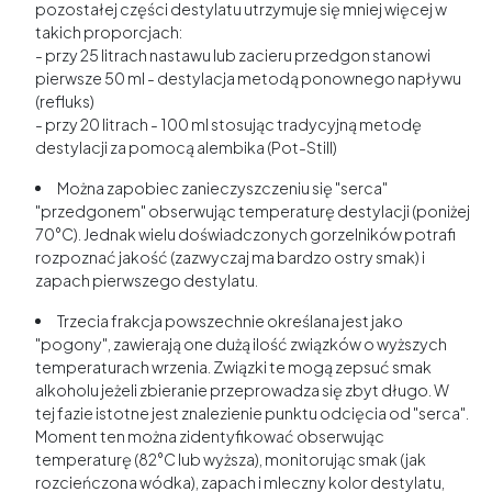
pozostałej części destylatu utrzymuje się mniej więcej w
takich proporcjach:
- przy 25 litrach nastawu lub zacieru przedgon stanowi
pierwsze 50 ml - destylacja metodą ponownego napływu
(refluks)
- przy 20 litrach - 100 ml stosując tradycyjną metodę
destylacji za pomocą alembika (Pot-Still)
Można zapobiec zanieczyszczeniu się "serca"
"przedgonem" obserwując temperaturę destylacji (poniżej
70°C). Jednak wielu doświadczonych gorzelników potrafi
rozpoznać jakość (zazwyczaj ma bardzo ostry smak) i
zapach pierwszego destylatu.
Trzecia frakcja powszechnie określana jest jako
"pogony", zawierają one dużą ilość związków o wyższych
temperaturach wrzenia. Związki te mogą zepsuć smak
alkoholu jeżeli zbieranie przeprowadza się zbyt długo. W
tej fazie istotne jest znalezienie punktu odcięcia od "serca".
Moment ten można zidentyfikować obserwując
temperaturę (82°C lub wyższa), monitorując smak (jak
rozcieńczona wódka), zapach i mleczny kolor destylatu,