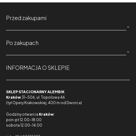
Przed zakupami

Po zakupach

INFORMACJA O SKLEPIE
SKLEP STACJONARNY ALEMBIK
Kraków
31-506, ul. Topolowa 46
(tył Opery Krakowskiej, 400 m od Dworca)
Godziny otwarcia
Kraków
:
pon-pt 12.00-18.00
sobota 12.00-14.00