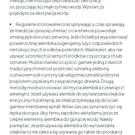
miesiąc) nie muszą przeprowadzać destylacji
oczyszczającej z mąki żytniej i wody. Wystarczy
pojedyncza destylacja wody.
Regularne stosowanie oraz upływający czas sprawiają,
że miedź zaczyna się utleniać co w efekcie powoduje
zmianę jej koloru na czerwony. Jeśli chciałbyś wypolerować
powierzchnię alembika sugerujemy użyć odpowiednich
nietoksycznych środków polerskich. Ważne jest, aby nie
używać szorstkich ściernych środków czyszczących lub
szmatek. Można również oczyścić garnek jedną z dwóch
tradycyjnych metod: przetrzeć szmatką zwilżoną
roztworem soli i cytryny lub wilgotnej szmatki pokrytej
popiołem uzyskanym z wypalonego drewna. Drugą
metodę można stosować do mycia alembika z zewnątrz i
wewnątrz. Jeżeli używasz alembik do wytwarzania olejków
eterycznych pamiętaj, że olejki przyklejają się do ścian
garnka i miedzianej spirali. Wówczas zaczyna tworzyć się
lepka skorupa. Aby temu zapobiec wkładamy jeszcze
ciepłe elementy alembika do gorącej wody. Należy
pamiętać, że jeśli używa się alembika do wytwarzania
olejków to nie zaleca się używania go także do produkcji