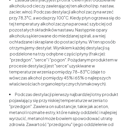
alkoholu od cieczy zawierającej ten alkohol (np. nastaw,
zacier, wino). Podczas destylacji alkohol zaczyna wrzeć
przy 78,3°C, a woda przy 100˚C. Kiedy płyn ogrzewa się do
tej temperatury alkohol zaczyna parować szybciej od
pozostałych składników nastawu. Następnie opary
alkoholu są kierowane do miedzianej spirali, a w niej
ochładzane i skraplane do postaci płynu. W ten sposób
otrzymujemy destylat. Wynikiem każdej destylacji są
podzielone na trzy odrębne części płyny (frakcje):
"przedgon", "serce" i "pogon". Pożądanym produktem w
procesie destylacji jest "serce" uzyskiwane w
temperaturze wrzenia pomiędzy 78-83°C (daje to
wówczas alkohol pomiędzy 45% i 65% o najlepszych
właściwościach organoleptycznych/smakowych).
Podczas destylacji pierwszy najbardziej lotny produkt
pojawiający się przy niskiej temperaturze wrzenia to
"przedgon". Zawiera on substancje, takie jak aceton,
metanol i rozmaite estry, które należy oddzielić i najlepiej
wyrzucić, metanol może bowiem spowodować utratę
zdrowia. Zawartość "przedgonu" i jego oddzielenie od