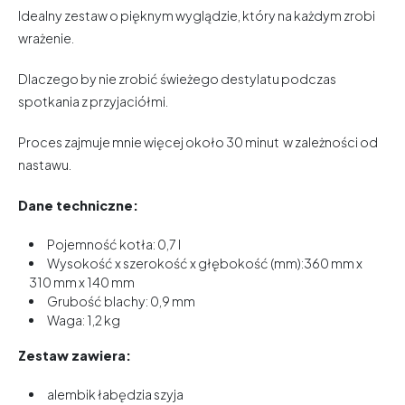
Idealny zestaw o pięknym wyglądzie, który na każdym zrobi
wrażenie.
Dlaczego by nie zrobić świeżego destylatu podczas
spotkania z przyjaciółmi.
Proces zajmuje mnie więcej około 30 minut w zależności od
nastawu.
Dane techniczne:
Pojemność kotła: 0,7 l
Wysokość x szerokość x głębokość (mm):360 mm x
310 mm x 140 mm
Grubość blachy: 0,9 mm
Waga: 1,2 kg
Zestaw zawiera:
alembik łabędzia szyja