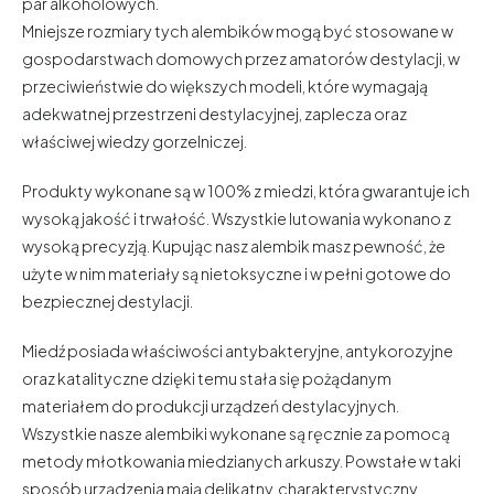
par alkoholowych.
Mniejsze rozmiary tych alembików mogą być stosowane w
gospodarstwach domowych przez amatorów destylacji, w
przeciwieństwie do większych modeli, które wymagają
adekwatnej przestrzeni destylacyjnej, zaplecza oraz
właściwej wiedzy gorzelniczej.
Produkty wykonane są w 100% z miedzi, która gwarantuje ich
wysoką jakość i trwałość. Wszystkie lutowania wykonano z
wysoką precyzją. Kupując nasz alembik masz pewność, że
użyte w nim materiały są nietoksyczne i w pełni gotowe do
bezpiecznej destylacji.
Miedź posiada właściwości antybakteryjne, antykorozyjne
oraz katalityczne dzięki temu stała się pożądanym
materiałem do produkcji urządzeń destylacyjnych.
Wszystkie nasze alembiki wykonane są ręcznie za pomocą
metody młotkowania miedzianych arkuszy. Powstałe w taki
sposób urządzenia mają delikatny, charakterystyczny