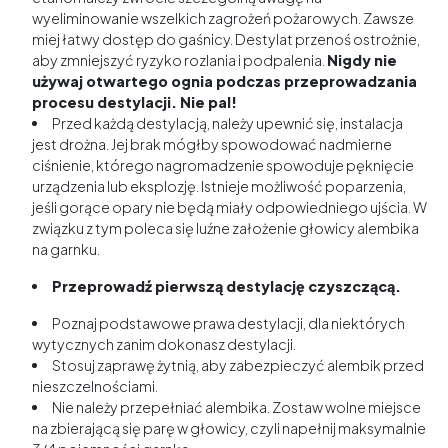
wyeliminowanie wszelkich zagrożeń pożarowych. Zawsze
miej łatwy dostęp do gaśnicy. Destylat przenoś ostrożnie,
aby zmniejszyć ryzyko rozlania i podpalenia.
Nigdy nie
używaj otwartego ognia podczas przeprowadzania
procesu destylacji. Nie pal!
Przed każdą destylacją, należy upewnić się, instalacja
jest drożna. Jej brak mógłby spowodować nadmierne
ciśnienie, którego nagromadzenie spowoduje pęknięcie
urządzenia lub eksplozję. Istnieje możliwość poparzenia,
jeśli gorące opary nie będą miały odpowiedniego ujścia. W
związku z tym poleca się luźne założenie głowicy alembika
na garnku.
Przeprowadź pierwszą destylację czyszczącą.
Poznaj podstawowe prawa destylacji, dla niektórych
wytycznych zanim dokonasz destylacji.
Stosuj zaprawę żytnią, aby zabezpieczyć alembik przed
nieszczelnościami.
Nie należy przepełniać alembika. Zostaw wolne miejsce
na zbierającą się parę w głowicy, czyli napełnij maksymalnie