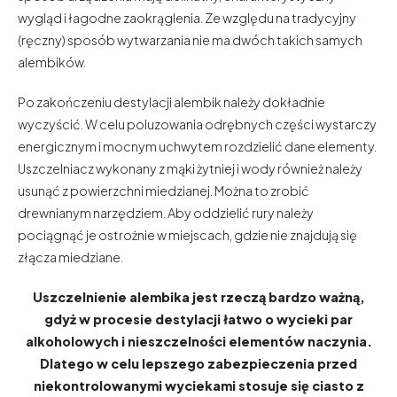
wygląd i łagodne zaokrąglenia. Ze względu na tradycyjny
(ręczny) sposób wytwarzania nie ma dwóch takich samych
alembików.
Po zakończeniu destylacji alembik należy dokładnie
wyczyścić. W celu poluzowania odrębnych części wystarczy
energicznym i mocnym uchwytem rozdzielić dane elementy.
Uszczelniacz wykonany z mąki żytniej i wody również należy
usunąć z powierzchni miedzianej. Można to zrobić
drewnianym narzędziem. Aby oddzielić rury należy
pociągnąć je ostrożnie w miejscach, gdzie nie znajdują się
złącza miedziane.
Uszczelnienie alembika jest rzeczą bardzo ważną,
gdyż w procesie destylacji łatwo o wycieki par
alkoholowych i nieszczelności elementów naczynia.
Dlatego w celu lepszego zabezpieczenia przed
niekontrolowanymi wyciekami stosuje się ciasto z