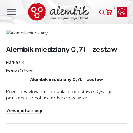
0
menu
Alembik miedziany 0,7 l - zestaw
Marka
alk
Indeks
07zest
Alembik miedziany 0,7L - zestaw
Można destylować na drewnianej podstawie używając
palnika na alkohol lub na płycie grzewczej.
Więcej informacji