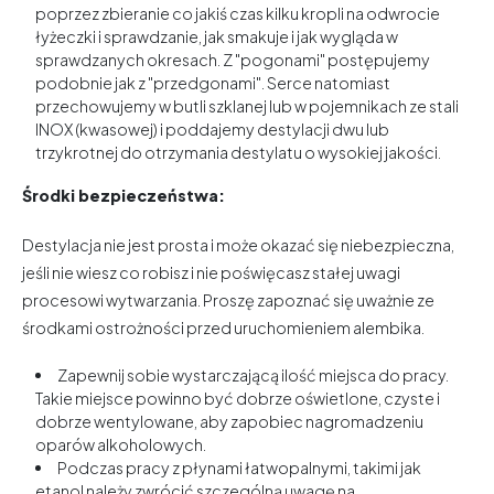
poprzez zbieranie co jakiś czas kilku kropli na odwrocie
łyżeczki i sprawdzanie, jak smakuje i jak wygląda w
sprawdzanych okresach. Z "pogonami" postępujemy
podobnie jak z "przedgonami". Serce natomiast
przechowujemy w butli szklanej lub w pojemnikach ze stali
INOX (kwasowej) i poddajemy destylacji dwu lub
trzykrotnej do otrzymania destylatu o wysokiej jakości.
Środki bezpieczeństwa:
Destylacja nie jest prosta i może okazać się niebezpieczna,
jeśli nie wiesz co robisz i nie poświęcasz stałej uwagi
procesowi wytwarzania. Proszę zapoznać się uważnie ze
środkami ostrożności przed uruchomieniem alembika.
Zapewnij sobie wystarczającą ilość miejsca do pracy.
Takie miejsce powinno być dobrze oświetlone, czyste i
dobrze wentylowane, aby zapobiec nagromadzeniu
oparów alkoholowych.
Podczas pracy z płynami łatwopalnymi, takimi jak
etanol należy zwrócić szczególną uwagę na