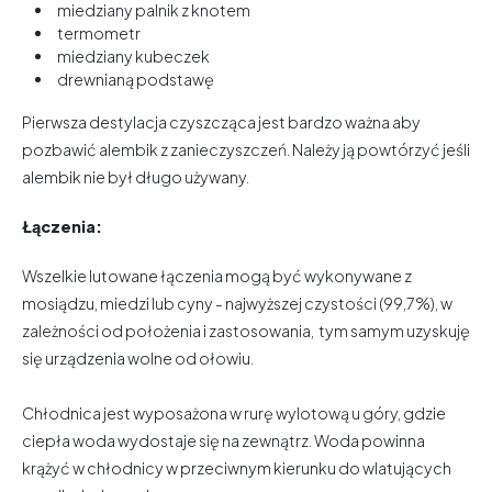
miedziany palnik z knotem
termometr
miedziany kubeczek
drewnianą podstawę
Pierwsza destylacja czyszcząca jest bardzo ważna aby
pozbawić alembik z zanieczyszczeń. Należy ją powtórzyć jeśli
alembik nie był długo używany.
Łączenia:
Wszelkie lutowane łączenia mogą być wykonywane z
mosiądzu, miedzi lub cyny - najwyższej czystości (99,7%), w
zależności od położenia i zastosowania, tym samym uzyskuję
się urządzenia wolne od ołowiu.
Chłodnica jest wyposażona w rurę wylotową u góry, gdzie
ciepła woda wydostaje się na zewnątrz. Woda powinna
krążyć w chłodnicy w przeciwnym kierunku do wlatujących