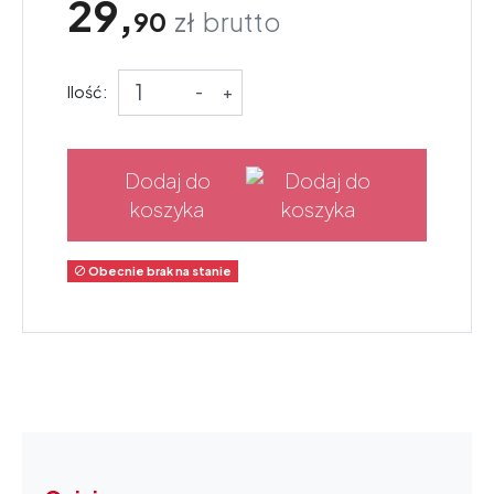
29,
90
zł
brutto
Ilość:
-
+
Dodaj do
koszyka
Obecnie brak na stanie
