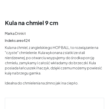
Kula na chmiel 9 cm
Marka
Drinkit
Indeks
ares424
Kula na chmiel, z angielskiego HOP BALL, to rozwiązanie na
"czyste" chmielenie. Kula wykonana z siatki ze stali
nierdzewnej, po otwarciu wsypujemy do środka porcję
chmielu, zamykamy i całość wkładamy do brzeczki. Kula
posiada łańcuszek i haczyk, dzięki czemu możemy powiesić
kulę na brzegu garnka.
Idealna do chmielenia na zimno jak i na ciepło.