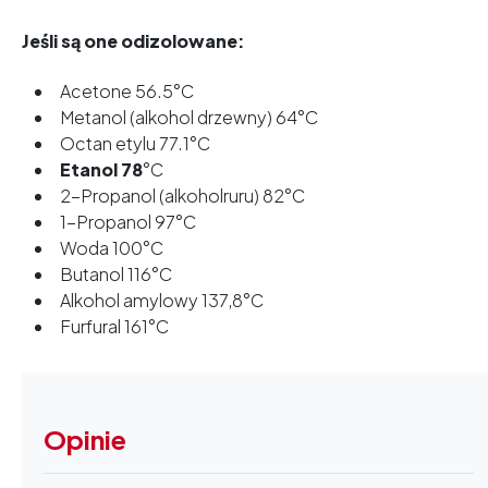
Jeśli są one odizolowane:
Acetone 56.5°C
Metanol (alkohol drzewny) 64°C
Octan etylu 77.1°C
Etanol 78
°C
2-Propanol (alkoholruru) 82°C
1-Propanol 97°C
Woda 100°C
Butanol 116°C
Alkohol amylowy 137,8°C
Furfural 161°C
Opinie