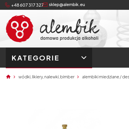
sklep@alembik.eu
+48 607 317 327
KATEGORIE
wódki, likiery, nalewki, bimber
alembiki miedziane / de