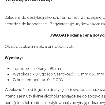
Zalecany do destylacji alkoholi. Termometr w mosiężnej o
schodzić do kondensacji. Zagwarantuje użytkownikom ciąg
UWAGA! Podana cena dotyc
Okres oczekiwania ok. 6 dni roboczych.
Wymiary:
Termometr szklany - 90 mm
Wysokość x Długość x Szerokość: 110 mm x 30 mm
Zakres temperatur: 0 - 110
°C
W zależności od tego, co destylujesz (owoce, ziarna, kwia
intencją jest uzyskanie alkoholu nadające się do spożyci
partii (ciecz lub materia destylowana) zaczynają odparo