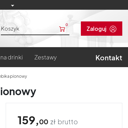
0
Koszyk
Zaloguj
Kontakt
 na drinki
zestawy
mbika pionowy
pionowy
159,
00
zł
brutto