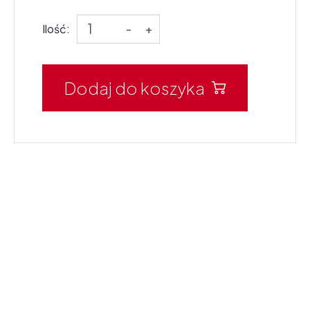
Ilość:
-
+
Dodaj do koszyka