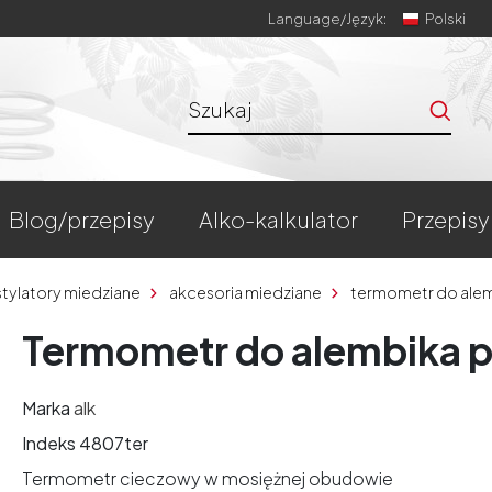
Language/
Język:
Polski
blog/przepisy
alko-kalkulator
przepisy
stylatory miedziane
akcesoria miedziane
termometr do ale
Termometr do alembika 
Marka
alk
Indeks
4807ter
Termometr cieczowy w mosiężnej obudowie