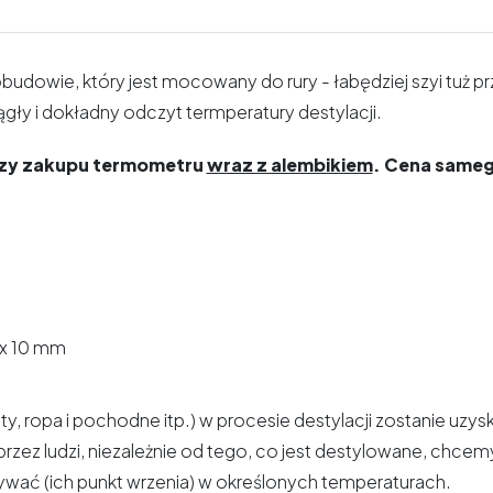
budowie, który jest mocowany do rury - łabędziej szyi tuż p
ły i dokładny odczyt termperatury destylacji.
zy zakupu termometru
wraz z alembikiem
. Cena sameg
 x 10 mm
ty, ropa i pochodne itp.) w procesie destylacji zostanie uzy
a przez ludzi, niezależnie od tego, co jest destylowane, c
wywać (ich punkt wrzenia) w określonych temperaturach.