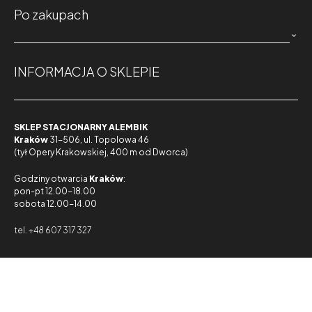
Po zakupach

INFORMACJA O SKLEPIE
SKLEP STACJONARNY ALEMBIK
Kraków
31-506, ul. Topolowa 46
(tył Opery Krakowskiej, 400 m od Dworca)
Godziny otwarcia
Kraków
:
pon-pt 12.00-18.00
sobota 12.00-14.00
tel. +48 607 317 327