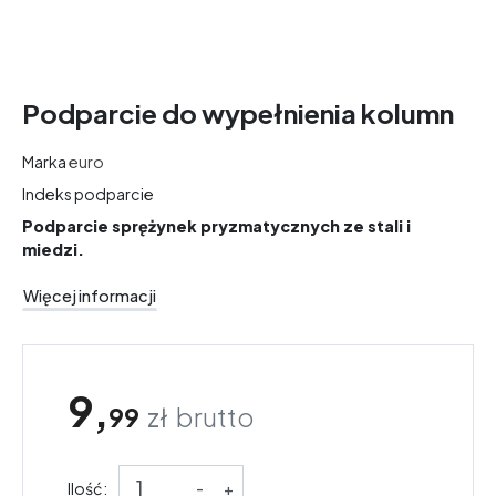
Podparcie do wypełnienia kolumn
Marka
euro
Indeks
podparcie
Podparcie sprężynek pryzmatycznych ze stali i
miedzi.
Więcej informacji
9,
99
zł
brutto
Ilość:
-
+