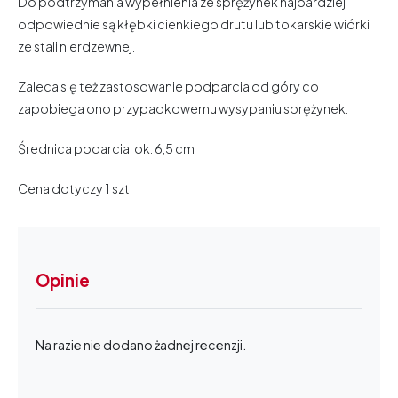
Do podtrzymania wypełnienia ze sprężynek najbardziej
odpowiednie są kłębki cienkiego drutu lub tokarskie wiórki
ze stali nierdzewnej.
Zaleca się też zastosowanie podparcia od góry co
zapobiega ono przypadkowemu wysypaniu sprężynek.
Średnica podarcia: ok. 6,5 cm
Cena dotyczy 1 szt.
Opinie
Na razie nie dodano żadnej recenzji.