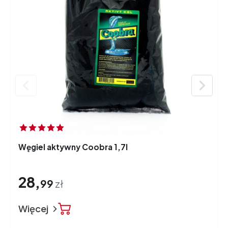


Węgiel aktywny Coobra 1,7l
28,
99
zł
Więcej