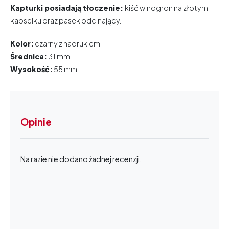
Kapturki posiadają tłoczenie:
kiść winogron na złotym
kapselku oraz pasek odcinający.
Kolor:
czarny z nadrukiem
Średnica:
31 mm
Wysokość:
55 mm
Opinie
Na razie nie dodano żadnej recenzji.