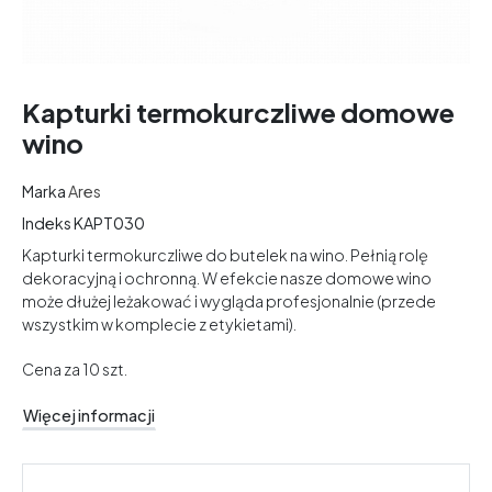
Kapturki termokurczliwe domowe
wino
Marka
Ares
Indeks
KAPT030
Kapturki termokurczliwe do butelek na wino. Pełnią rolę
dekoracyjną i ochronną. W efekcie nasze domowe wino
może dłużej leżakować i wygląda profesjonalnie (przede
wszystkim w komplecie z etykietami).
Cena za 10 szt.
Więcej informacji