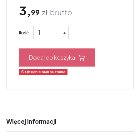
3,
99
zł
brutto
Ilość:
-
+
Dodaj do koszyka
Obecnie brak na stanie

Więcej informacji