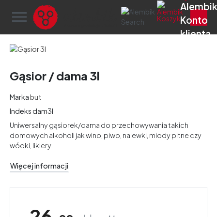
menu
Gąsior / dama 3l
Marka
but
Indeks
dam3l
Uniwersalny gąsiorek/dama do przechowywania takich
domowych alkoholi jak wino, piwo, nalewki, miody pitne czy
wódki, likiery.
Więcej informacji
26,