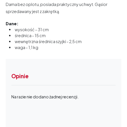
Dama bez oplotu, posiada praktyczny uchwyt. Gąsior
sprzedawany jest z zakrętką.
Dane:
wysokość - 31 cm
średnica - 15 cm
wewnętrzna średnica szyjki - 2,5 cm
waga - 1,1 kg
Opinie
Na razie nie dodano żadnej recenzji.