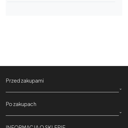
MOC TRADYCYJNYCH
PRZEPISÓW - POZNAJ LIKIER
BENEDYKTYŃSKI
3122
wyświetleń
Benedyktynka powstała już w 1510 roku w
Normandii. Stworzył ją jeden z braci
benedyktyńskich Bernardo Vincelli. Z...
JAK ZROBIĆ SŁYNNY LIKIER
MALIBU? - KOKOSOWY
Przed zakupami
PRZEPIS
2235
wyświetleń

Historia likieru Malibu zaczyna się na Barbados.
Po zakupach
Tamtejsza ludność od poł. XVII wieku zajmowała

się produkcją rumu. W...
INFORMACJA O SKLEPIE
PRZEPALANKA - PRZEPIS NA