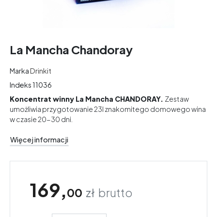
La Mancha Chandoray
Marka
Drinkit
Indeks
11036
Koncentrat winny La Mancha CHANDORAY.
Zestaw
umożliwia przygotowanie 23l znakomitego domowego wina
w czasie 20-30 dni.
Więcej informacji
169,
00
zł
brutto