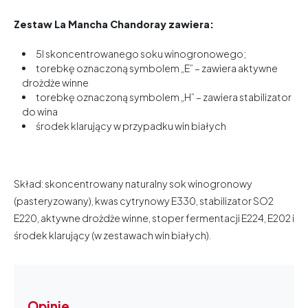
Zestaw
La Mancha
Chandoray
zawiera:
5l skoncentrowanego soku winogronowego;
torebkę oznaczoną symbolem „E” – zawiera aktywne
drożdże winne
torebkę oznaczoną symbolem „H” – zawiera stabilizator
do wina
środek klarujący w przypadku win białych
Skład: skoncentrowany naturalny sok winogronowy
(pasteryzowany), kwas cytrynowy E330, stabilizator SO2
E220, aktywne drożdże winne, stoper fermentacji E224, E202 i
środek klarujący (w zestawach win białych).
Opinie