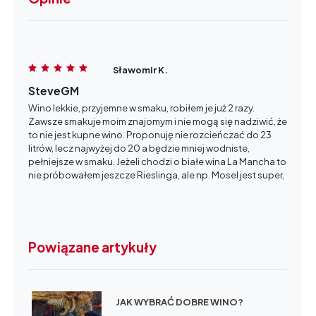
Sławomir K.
SteveGM
Wino lekkie, przyjemne w smaku, robiłem je już 2 razy.
Zawsze smakuje moim znajomym i nie mogą się nadziwić, że
to nie jest kupne wino. Proponuję nie rozcieńczać do 23
litrów, lecz najwyżej do 20 a będzie mniej wodniste,
pełniejsze w smaku. Jeżeli chodzi o białe wina La Mancha to
nie próbowałem jeszcze Rieslinga, ale np. Mosel jest super,
jeszcze bardziej mi smakuje - bardziej świeże, orzeźwiające,
niż Chardonnay. Na razie nie ma go tu w ofercie ale
rozmawiałem i mają je sprowadzić. Polecam jednak oba!
Powiązane artykuły
Marek
JAK WYBRAĆ DOBRE WINO?
Przyznaję, że nie byłem pozytywnie nastawiony do robienia