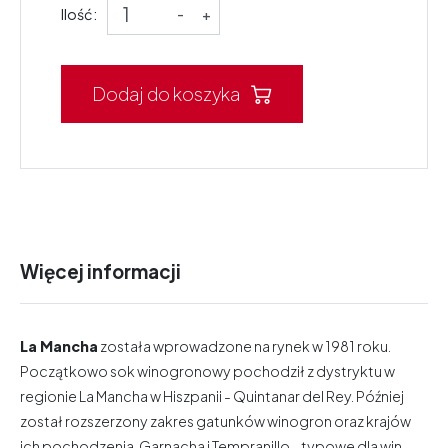
Ilość:
-
+
Dodaj do koszyka
Więcej informacji
La Mancha
została wprowadzone na rynek w 1981 roku.
Początkowo sok winogronowy pochodził z dystryktu w
regionie La Mancha w Hiszpanii - Quintanar del Rey. Później
został rozszerzony zakres gatunków winogron oraz krajów
ich pochodzenia. Garnacha i Tempranillo - typowe dla win