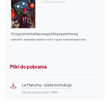
1910
wyświetleń
tego wina, ale wyszło na prawdę dobre. Godne polecenia.
Stojąc przed sklepową półką wypełnioną
winami, pewnie większość z was zastanawia się,
które będzie najlepsze. Czy o...
Pliki do pobrania
La Mancha - białe instrukcja
Pliki do pobrania (347.74KB)