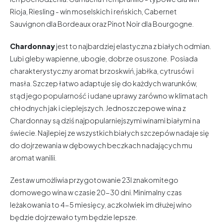
Rioja, Riesling - win moselskich i reńskich, Cabernet
Sauvignon dla Bordeaux oraz Pinot Noir dla Bourgogne.
Chardonnay
jest to najbardziej elastyczna z białych odmian.
Lubi gleby wapienne, ubogie, dobrze osuszone. Posiada
charakterystyczny aromat brzoskwiń, jabłka, cytrusów i
masła. Szczep łatwo adaptuje się do każdych warunków,
stąd jego popularność i udane uprawy zarówno w klimatach
chłodnych jak i cieplejszych. Jednoszczepowe wina z
Chardonnay są dziś najpopularniejszymi winami białymi na
świecie. Najlepiej ze wszystkich białych szczepów nadaje się
do dojrzewania w dębowych beczkach nadających mu
aromat wanilii.
Zestaw umożliwia przygotowanie 23l znakomitego
domowego wina w czasie 20-30 dni. Minimalny czas
leżakowania to 4-5 miesięcy, aczkolwiek im dłużej wino
będzie dojrzewało tym będzie lepsze.