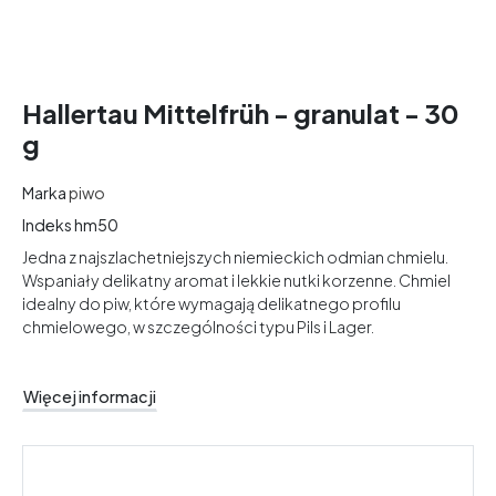
Hallertau Mittelfrüh - granulat - 30
g
Marka
piwo
Indeks
hm50
Jedna z najszlachetniejszych niemieckich odmian chmielu.
Wspaniały delikatny aromat i lekkie nutki korzenne. Chmiel
idealny do piw, które wymagają delikatnego profilu
chmielowego, w szczególności typu Pils i Lager.
Więcej informacji