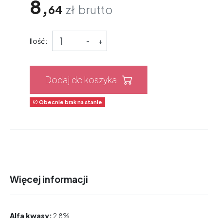
8,
64
zł
brutto
Ilość:
-
+
Dodaj do koszyka
Obecnie brak na stanie

Więcej informacji
Alfa kwasy:
2,8%