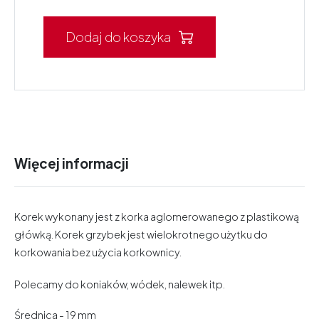
Dodaj do koszyka
Więcej informacji
Korek wykonany jest z korka aglomerowanego z plastikową
główką. Korek grzybek jest wielokrotnego użytku do
korkowania bez użycia korkownicy.
Polecamy do koniaków, wódek, nalewek itp.
Średnica - 19 mm