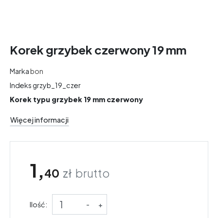
Korek grzybek czerwony 19 mm
Marka
bon
Indeks
grzyb_19_czer
Korek typu grzybek 19 mm czerwony
Więcej informacji
1,
40
zł
brutto
Ilość:
-
+