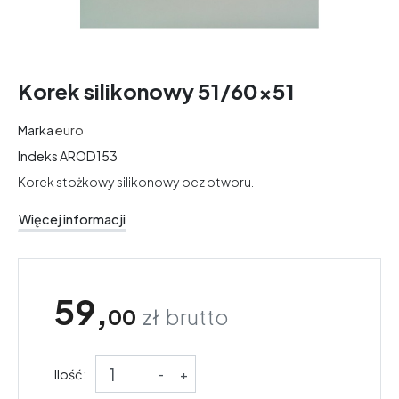
Korek silikonowy 51/60x51
Marka
euro
Indeks
AROD153
Korek stożkowy silikonowy bez otworu.
Więcej informacji
59,
00
zł
brutto
Ilość:
-
+