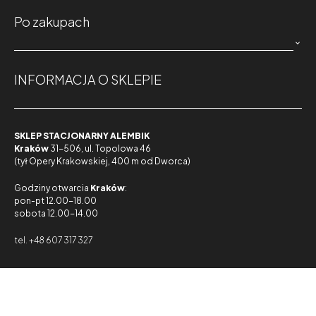
Po zakupach

INFORMACJA O SKLEPIE
SKLEP STACJONARNY ALEMBIK
Kraków
31-506, ul. Topolowa 46
(tył Opery Krakowskiej, 400 m od Dworca)
Godziny otwarcia
Kraków
:
pon-pt 12.00-18.00
sobota 12.00-14.00
tel. +48 607 317 327