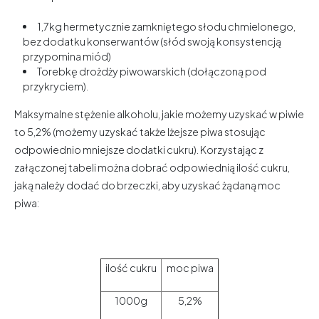
1,7kg hermetycznie zamkniętego słodu chmielonego,
bez dodatku konserwantów (słód swoją konsystencją
przypomina miód)
Torebkę drożdży piwowarskich (dołączoną pod
przykryciem).
Maksymalne stężenie alkoholu, jakie możemy uzyskać w piwie
to 5,2% (możemy uzyskać także lżejsze piwa stosując
odpowiednio mniejsze dodatki cukru). Korzystając z
załączonej tabeli można dobrać odpowiednią ilość cukru,
jaką należy dodać do brzeczki, aby uzyskać żądaną moc
piwa:
ilość cukru
moc piwa
1000g
5,2%