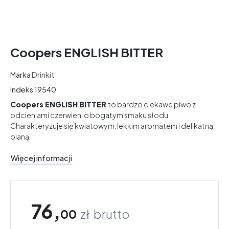
Coopers ENGLISH BITTER
Marka
Drinkit
Indeks
19540
Coopers ENGLISH BITTER
to bardzo ciekawe piwo z
odcieniami czerwieni o bogatym smaku słodu.
Charakteryzuje się kwiatowym, lekkim aromatem i delikatną
pianą.
Więcej informacji
76,
00
zł
brutto