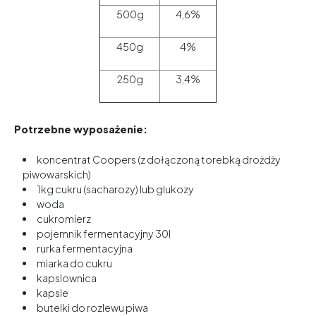
500g
4,6%
450g
4%
250g
3,4%
Potrzebne wyposażenie:
koncentrat Coopers (z dołączoną torebką drożdży
piwowarskich)
1kg cukru (sacharozy) lub glukozy
woda
cukromierz
pojemnik fermentacyjny 30l
rurka fermentacyjna
miarka do cukru
kapslownica
kapsle
butelki do rozlewu piwa