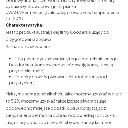
słodowy aromat, czerwono-bursztynowy kolor, aromaty
cytrusowych owoców i gęsta pianka.
UWAGA! Fermentację zaleca się prowadzić w temperaturze
15 - 20°C.
Charakterystyka:
Jest to produkt australijskiej firmy Coopers służący do
przygotowania 23l piwa.
Każda z puszek zawiera:
1,7kg hermetycznie zamkniętego słodu chmielonego,
bez dodatku konserwantów (słód swoją konsystencją
przypomina miód)
Torebkę drożdży piwowarskich (dołączoną pod
przykryciem).
Maksymalne stężenie alkoholu, jakie możemy uzyskać w piwie
to 5,2% (możemy uzyskać także lżejsze piwa stosując
odpowiednio mniejsze dodatki cukru). Korzystając z
załączonej tabeli można dobrać odpowiednią ilość cukru,
jaką należy dodać do brzeczki, aby uzyskać żądaną moc