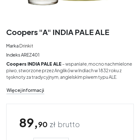
Coopers "A" INDIA PALE ALE
Marka
Drinkit
Indeks
AREZ401
Coopers INDIA PALE ALE
– wspaniałe, mocno nachmielone
piwo, stworzone przez Anglików w Indiach w 1832 roku z
tęsknoty za tradycyjnym, angielskim piwem typu ALE.
Więcej informacji
89,
90
zł
brutto