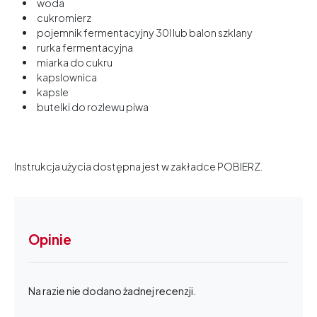
woda
cukromierz
pojemnik fermentacyjny 30l lub balon szklany
rurka fermentacyjna
miarka do cukru
kapslownica
kapsle
butelki do rozlewu piwa
Instrukcja użycia dostępna jest w zakładce POBIERZ.
Opinie
Na razie nie dodano żadnej recenzji.