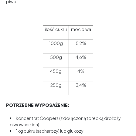
piwa:
ilość cukru
moc piwa
1000g
5,2%
500g
4,6%
450g
4%
250g
3,4%
POTRZEBNE WYPOSAŻENIE:
koncentrat Coopers (z dołączoną torebką drożdży
piwowarskich)
1kg cukru (sacharozy) lub glukozy