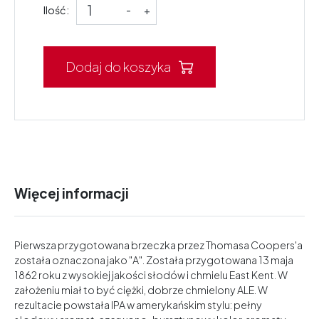
Ilość:
-
+
Dodaj do koszyka
Więcej informacji
Pierwsza przygotowana brzeczka przez Thomasa Coopers'a
została oznaczona jako "A". Została przygotowana 13 maja
1862 roku z wysokiej jakości słodów i chmielu East Kent. W
założeniu miał to być ciężki, dobrze chmielony ALE. W
rezultacie powstała IPA w amerykańskim stylu: pełny