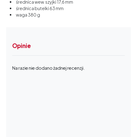
średnica wew. szyjki 17,6 mm
średnica butelki 63 mm
waga 380 g
Opinie
Na razie nie dodano żadnej recenzji.