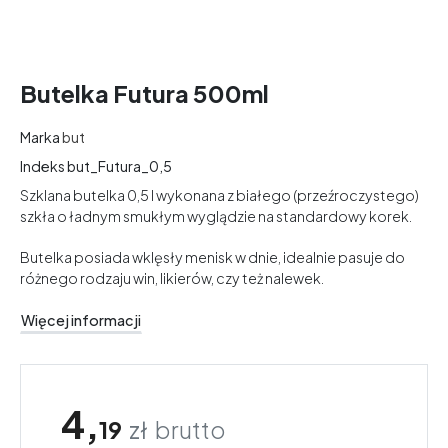
Butelka Futura 500ml
Marka
but
Indeks
but_Futura_0,5
Szklana butelka 0,5 l wykonana z białego (przeźroczystego)
szkła o ładnym smukłym wyglądzie na standardowy korek.
Butelka posiada wklęsły menisk w dnie, idealnie pasuje do
różnego rodzaju win, likierów, czy też nalewek.
Więcej informacji
4,
19
zł
brutto