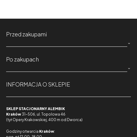
Przed zakupami

Po zakupach

INFORMACJA O SKLEPIE
SKLEP STACJONARNY ALEMBIK
Kraków
31-506, ul. Topolowa 46
(tył Opery Krakowskiej, 400 m od Dworca)
Godziny otwarcia
Kraków
:
pon-pt 12.00-18.00