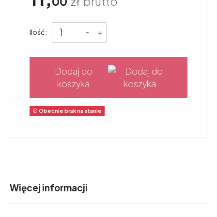
00
zł
brutto
Ilość:
-
+
Dodaj do
koszyka
Obecnie brak na stanie

Więcej informacji