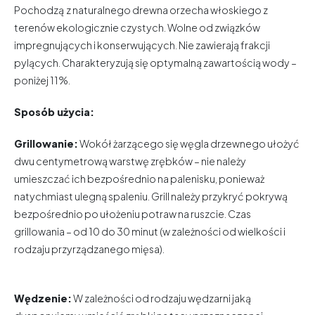
Pochodzą
z naturalnego drewna orzecha włoskiego z
terenów ekologicznie czystych. Wolne od związków
impregnujących i konserwujących. Nie zawierają frakcji
pylących. Charakteryzują się optymalną zawartością wody –
poniżej 11%.
Sposób użycia:
Grillowanie:
Wokół żarzącego się węgla drzewnego ułożyć
dwu centymetrową warstwę zrębków – nie należy
umieszczać ich bezpośrednio na palenisku, ponieważ
natychmiast ulegną spaleniu. Grill należy przykryć pokrywą
bezpośrednio po ułożeniu potraw na ruszcie. Czas
grillowania – od 10 do 30 minut (w zależności od wielkości i
rodzaju przyrządzanego mięsa).
Wędzenie:
W zależności od rodzaju wędzarni jaką