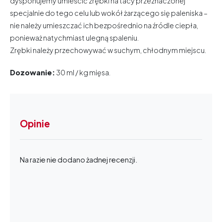
dysponujemy umieścić zrębki na tacy przeznaczonej
specjalnie do tego celu lub wokół żarzącego się paleniska –
nie należy umieszczać ich bezpośrednio na źródle ciepła,
ponieważ natychmiast ulegną spaleniu.
Zrębki należy przechowywać w suchym, chłodnym miejscu.
Dozowanie:
30 ml / kg mięsa.
Opinie
Na razie nie dodano żadnej recenzji.