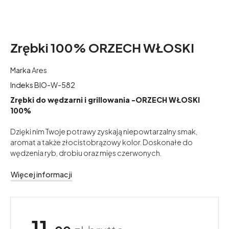
Zrębki 100% ORZECH WŁOSKI
Marka
Ares
Indeks
BIO-W-582
Zrębki do wędzarni i grillowania -ORZECH WŁOSKI
100%
Dzięki nim Twoje potrawy zyskają niepowtarzalny smak,
aromat a także złocistobrązowy kolor. Doskonałe do
wędzenia ryb, drobiu oraz mięs czerwonych.
Więcej informacji
11,