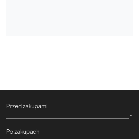
Przed zakupami

Po zakupach