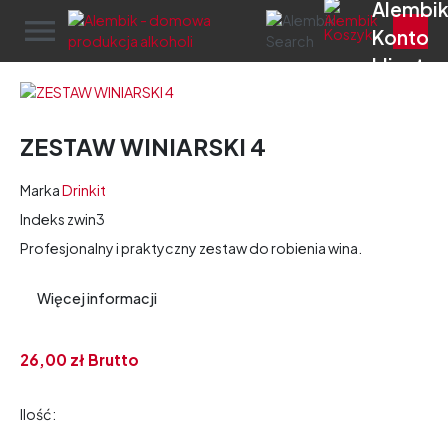
menu
ZESTAW WINIARSKI 4
Marka
Drinkit
Indeks
zwin3
Profesjonalny i praktyczny zestaw do robienia wina.
Więcej informacji
26,
00
zł
Brutto
Ilość: