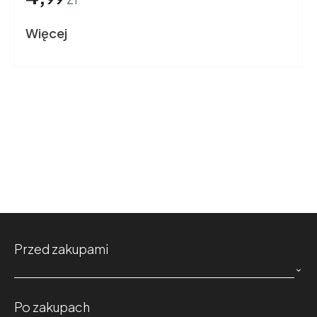
Więcej
Przed zakupami

Po zakupach