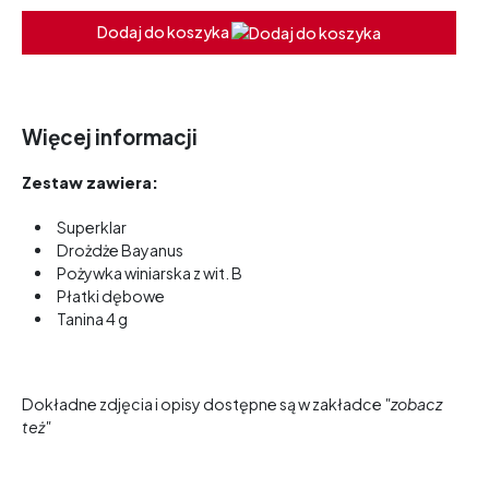
Dodaj do koszyka
Więcej informacji
Zestaw zawiera:
Superklar
Drożdże Bayanus
Pożywka winiarska z wit. B
Płatki dębowe
Tanina 4 g
Dokładne zdjęcia i opisy dostępne są w zakładce
"zobacz
też"