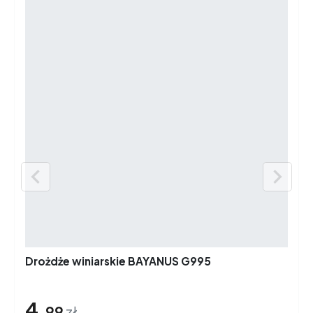


Drożdże winiarskie BAYANUS G995
4,
99
zł