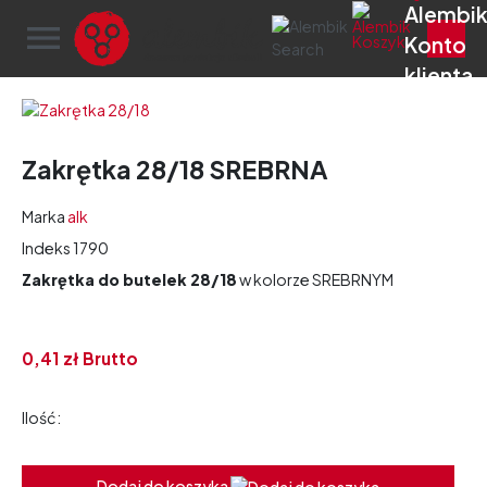
menu
Zakrętka 28/18 SREBRNA
Marka
alk
Indeks
1790
Zakrętka do butelek 28/18
w kolorze SREBRNYM
0,
41
zł
Brutto
Ilość:
Dodaj do koszyka