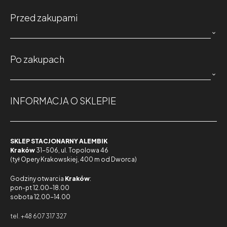
Przed zakupami

Po zakupach

INFORMACJA O SKLEPIE
SKLEP STACJONARNY ALEMBIK
Kraków
31-506, ul. Topolowa 46
(tył Opery Krakowskiej, 400 m od Dworca)
Godziny otwarcia
Kraków
:
pon-pt 12.00-18.00
sobota 12.00-14.00
tel. +48 607 317 327