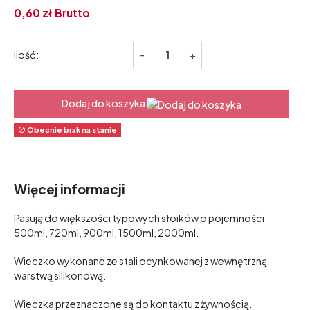
0,
60
zł
Brutto
Ilość:
-
+
Dodaj do koszyka
Obecnie brak na stanie

Więcej informacji
Pasują do większości typowych słoików o pojemności
500ml, 720ml, 900ml, 1500ml, 2000ml.
Wieczko wykonane ze stali ocynkowanej z wewnętrzną
warstwą silikonową.
Wieczka przeznaczone są do kontaktu z żywnością.