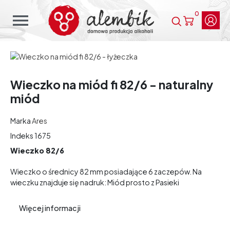
0
menu
Wieczko na miód fi 82/6 - naturalny
miód
Marka
Ares
Indeks
1675
Wieczko 82/6
Wieczko o średnicy 82 mm posiadające 6 zaczepów. Na
wieczku znajduje się nadruk: Miód prosto z Pasieki
Więcej informacji