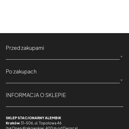
Przed zakupami

Po zakupach

INFORMACJA O SKLEPIE
SKLEP STACJONARNY ALEMBIK
Kraków
31-506, ul. Topolowa 46
(tył Opery Krakowskiej, 400 m od Dworca)