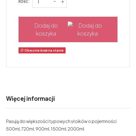
Ilość:
-
+
Dodaj do
koszyka
Obecnie brak na stanie

Więcej informacji
Pasują do większości typowych słoików o pojemności
500ml, 720ml, 900ml, 1500ml, 2000ml.