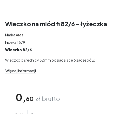
Wieczko na miód fi 82/6 - łyżeczka
Marka
Ares
Indeks
1679
Wieczko 82/6
Wieczko o średnicy 82 mm posiadające 6 zaczepów.
Więcej informacji
0,
60
zł
brutto