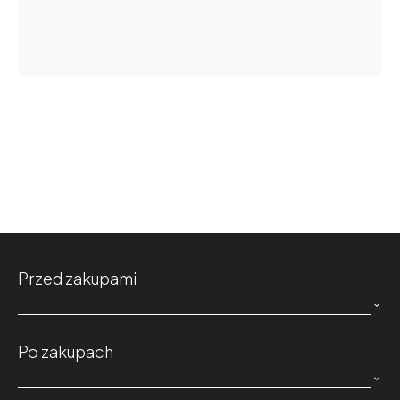
Przed zakupami

Po zakupach
