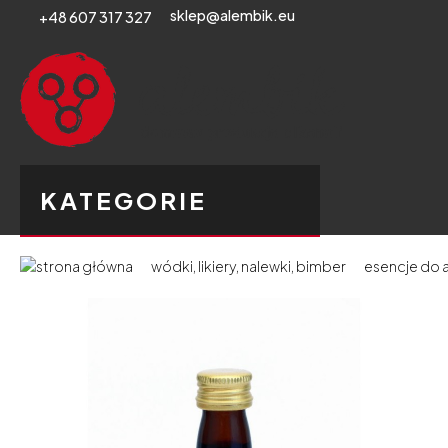
sklep@alembik.eu
+48 607 317 327
KATEGORIE
wódki, likiery, nalewki, bimber
esencje do a