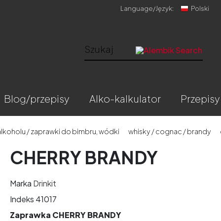
Language/
Język:
Polski
blog/przepisy
alko-kalkulator
przepisy
lkoholu / zaprawki do bimbru, wódki
whisky / cognac / brandy
CHERRY BRANDY
Marka
Drinkit
Indeks
41017
Zaprawka CHERRY BRANDY