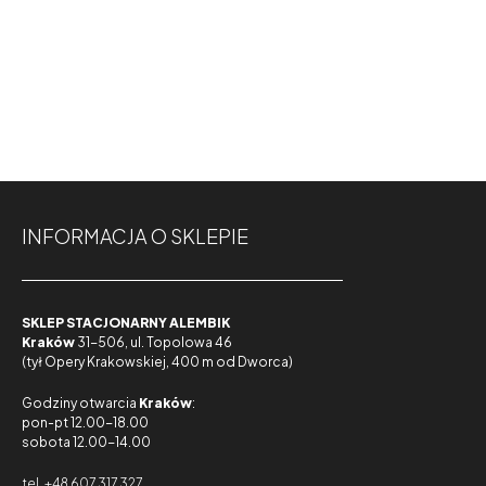
INFORMACJA O SKLEPIE
SKLEP STACJONARNY ALEMBIK
Kraków
31-506, ul. Topolowa 46
(tył Opery Krakowskiej, 400 m od Dworca)
Godziny otwarcia
Kraków
:
pon-pt 12.00-18.00
sobota 12.00-14.00
tel. +48 607 317 327