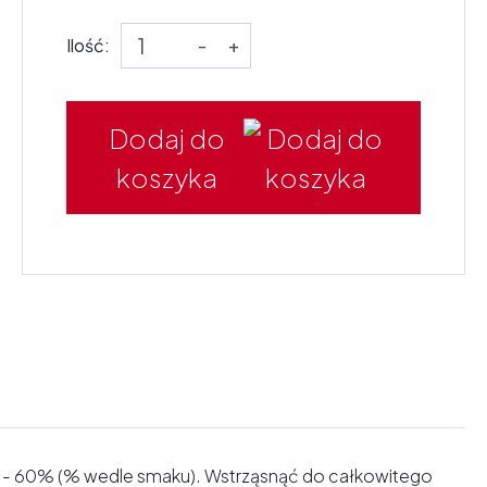
Ilość:
-
+
Dodaj do
koszyka
40% - 60% (% wedle smaku). Wstrząsnąć do całkowitego