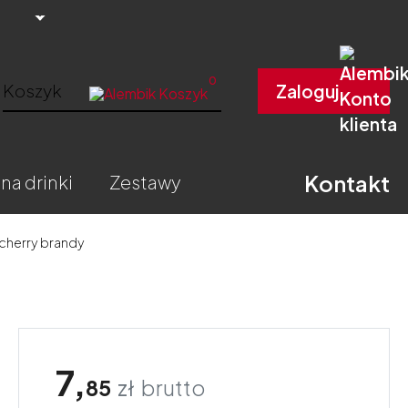
0
Koszyk
Zaloguj
Kontakt
 na drinki
zestawy
cherry brandy
7,
85
zł
brutto