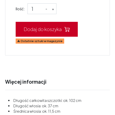
Ilość:
-
+
Dodaj do koszyka
Ostatnie sztuki w magazynie

Więcej informacji
Długość całkowita szczotki: ok. 102 cm
Długość włosia: ok. 37 cm
Średnica włosia: ok. 11,5 cm