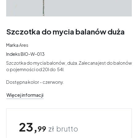
Szczotka do mycia balanów duża
Marka
Ares
Indeks
BIO-W-013
Szczotka do mycia balonów , duża. Zalecana jest do balonów
o pojemności od 20l do 54l.
Dostępna kolor - czerwony.
Więcej informacji
23,
99
zł
brutto