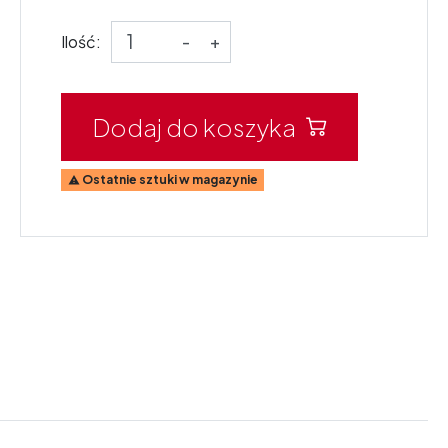
Ilość:
-
+
Dodaj do koszyka
Ostatnie sztuki w magazynie
