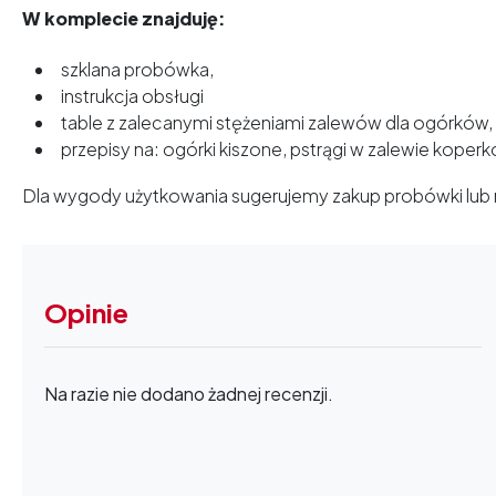
W komplecie znajduję:
szklana probówka,
instrukcja obsługi
table z zalecanymi stężeniami zalewów dla ogórków, 
przepisy na: ogórki kiszone, pstrągi w zalewie kope
Dla wygody użytkowania sugerujemy zakup probówki lub 
Opinie
Na razie nie dodano żadnej recenzji.