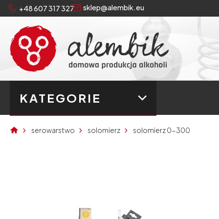
sklep@alembik.eu
+48 607 317 327
KATEGORIE
serowarstwo
solomierz
solomierz 0-300