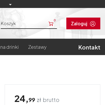
0
Koszyk
Zaloguj
Kontakt
 na drinki
zestawy
24,
99
zł
brutto