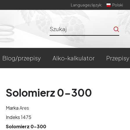
Language/
Język:
Polski
blog/przepisy
alko-kalkulator
przepisy
Solomierz 0-300
Marka
Ares
Indeks
1475
Solomierz 0-300