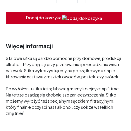
Dodaj do koszyka
Więcej informacji
Stalowe sitka są bardzo pomocne przy domowej produkcji
alkoholi. Przydają się przy przelewaniu i przecedzaniu wina i
nalewek. Sitka wykorzystujemy na początkowym etapie
filtrowania nastawu z resztek owoców, pestek, czy skórek.
Po wyłożeniu sitka tetrą lub watą mamy kolejny etap filtracji.
Na tetrze osadzą się drobniejsze zanieczyszczenia. Sitko
możemy wyłożyć też specjalnym
sączkiem filtracyjnym,
który finalnie oczyści nasz alkohol, czy sok ze wszelkich
zmętnień.