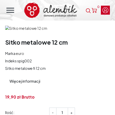
0
menu
Sitko metalowe 12 cm
Marka
euro
Indeks
spig002
Sitko metalowe fi 12 cm
Więcej informacji
19,
90
zł
Brutto
Ilość:
-
+