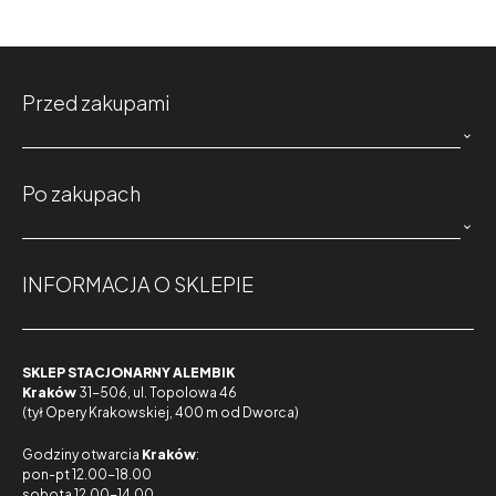
Przed zakupami

Po zakupach

INFORMACJA O SKLEPIE
SKLEP STACJONARNY ALEMBIK
Kraków
31-506, ul. Topolowa 46
(tył Opery Krakowskiej, 400 m od Dworca)
Godziny otwarcia
Kraków
:
pon-pt 12.00-18.00
sobota 12.00-14.00