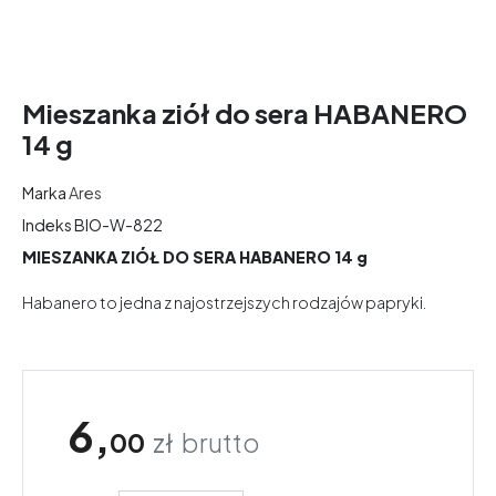
Mieszanka ziół do sera HABANERO
14 g
Marka
Ares
Indeks
BIO-W-822
MIESZANKA ZIÓŁ DO SERA HABANERO 14 g
Habanero to jedna z najostrzejszych rodzajów papryki.
6,
00
zł
brutto