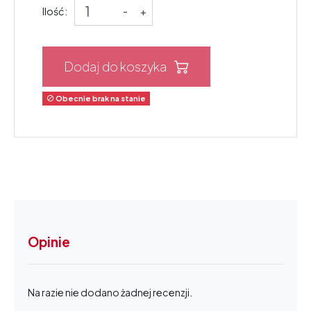
Ilość:
-
+
Dodaj do koszyka
Obecnie brak na stanie

Opinie
Na razie nie dodano żadnej recenzji.