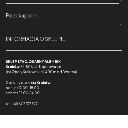

Po zakupach

INFORMACJA O SKLEPIE
SKLEP STACJONARNY ALEMBIK
Kraków
31-506, ul. Topolowa 46
(tył Opery Krakowskiej, 400 m od Dworca)
Godziny otwarcia
Kraków
:
pon-pt 12.00-18.00
sobota 12.00-14.00
tel. +48 607 317 327