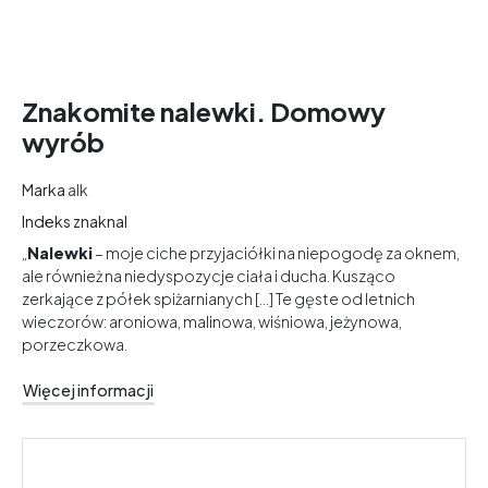
Znakomite nalewki. Domowy
wyrób
Marka
alk
Indeks
znaknal
„
Nalewki
– moje ciche przyjaciółki na niepogodę za oknem,
ale również na niedyspozycje ciała i ducha. Kusząco
zerkające z półek spiżarnianych [...] Te gęste od letnich
wieczorów: aroniowa, malinowa, wiśniowa, jeżynowa,
porzeczkowa.
Więcej informacji