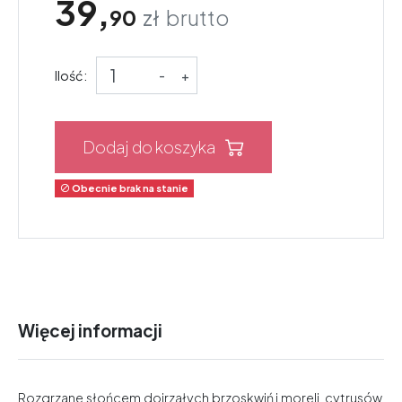
39,
90
zł
brutto
Ilość:
-
+
Dodaj do koszyka
Obecnie brak na stanie

Więcej informacji
Rozgrzane słońcem dojrzałych brzoskwiń i moreli, cytrusów.