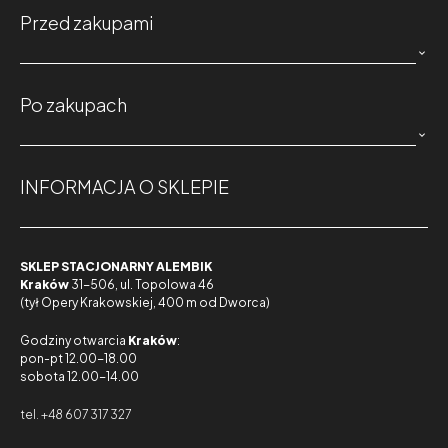
Przed zakupami

Po zakupach

INFORMACJA O SKLEPIE
SKLEP STACJONARNY ALEMBIK
Kraków
31-506, ul. Topolowa 46
(tył Opery Krakowskiej, 400 m od Dworca)
Godziny otwarcia
Kraków
:
pon-pt 12.00-18.00
sobota 12.00-14.00
tel. +48 607 317 327