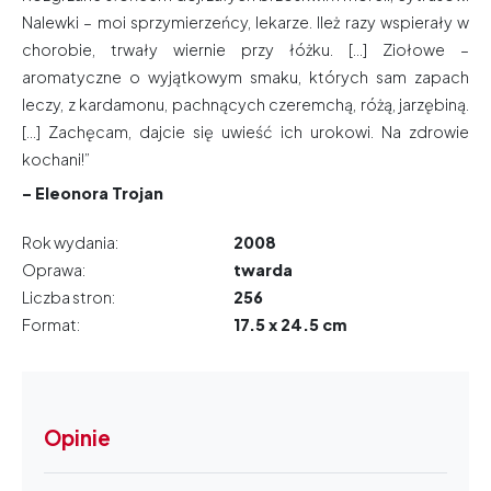
Nalewki – moi sprzymierzeńcy, lekarze. Ileż razy wspierały w
chorobie, trwały wiernie przy łóżku. [...] Ziołowe –
aromatyczne o wyjątkowym smaku, których sam zapach
leczy, z kardamonu, pachnących czeremchą, różą, jarzębiną.
[...] Zachęcam, dajcie się uwieść ich urokowi. Na zdrowie
kochani!”
– Eleonora Trojan
Rok wydania:
2008
Oprawa:
twarda
Liczba stron:
256
Format:
17.5 x 24.5 cm
Opinie