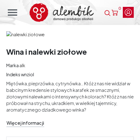
0
menu
Wina i nalewki ziołowe
Marka
alk
Indeks
wnziol
Miętówka, pieprzówka, cytrynówka... Któż z nas nie widział w
babcinym kredensie stylowych karafek ze smacznymi,
ziołowymi nalewkami o intensywnych kolorach? Któż z nas nie
próbował na strychu, ukradkiem, w wielkiej tajemnicy,
aromatycznego dziadkowego winka?
Więcej informacji