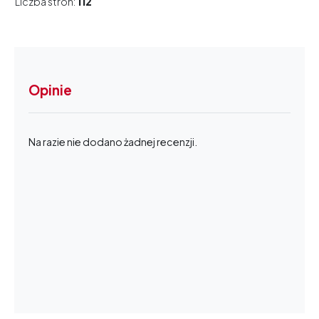
Liczba stron:
112
Opinie
Na razie nie dodano żadnej recenzji.