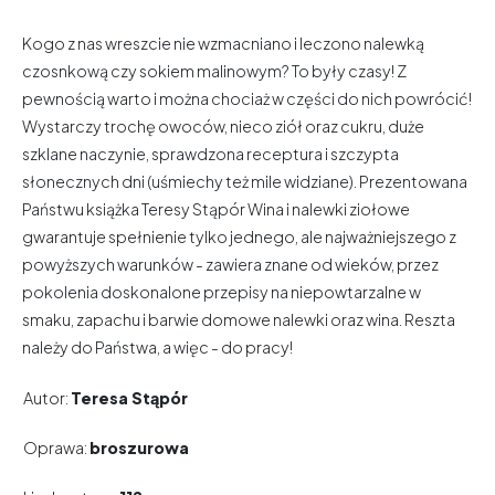
Kogo z nas wreszcie nie wzmacniano i leczono nalewką
czosnkową czy sokiem malinowym? To były czasy! Z
pewnością warto i można chociaż w części do nich powrócić!
Wystarczy trochę owoców, nieco ziół oraz cukru, duże
szklane naczynie, sprawdzona receptura i szczypta
słonecznych dni (uśmiechy też mile widziane). Prezentowana
Państwu książka Teresy Stąpór Wina i nalewki ziołowe
gwarantuje spełnienie tylko jednego, ale najważniejszego z
powyższych warunków - zawiera znane od wieków, przez
pokolenia doskonalone przepisy na niepowtarzalne w
smaku, zapachu i barwie domowe nalewki oraz wina. Reszta
należy do Państwa, a więc - do pracy!
Autor:
Teresa Stąpór
Oprawa:
broszurowa