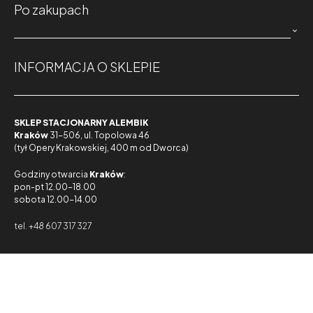
Po zakupach

INFORMACJA O SKLEPIE
SKLEP STACJONARNY ALEMBIK
Kraków
31-506, ul. Topolowa 46
(tył Opery Krakowskiej, 400 m od Dworca)
Godziny otwarcia
Kraków
:
pon-pt 12.00-18.00
sobota 12.00-14.00
tel. +48 607 317 327