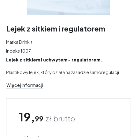
Lejek z sitkiem i regulatorem
Marka
Drinkit
Indeks
1007
Lejek z sitkiem i uchwytem - regulatorem.
Plastikowy lejek, który działa na zasadzie samoregulacji.
Więcej informacji
19,
99
zł
brutto