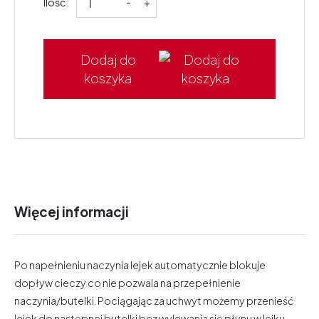
Ilość:
-
+
Dodaj do
koszyka
Więcej informacji
Po napełnieniu naczynia lejek automatycznie blokuje
dopływ cieczy co nie pozwala na przepełnienie
naczynia/butelki. Pociągając za uchwyt możemy przenieść
lejek do następnej butelki bez wylewania się płynu w lejku.