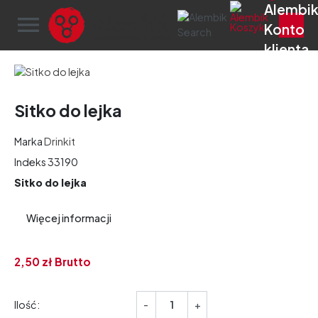
menu
Sitko do lejka
Marka
Drinkit
Indeks
33190
Sitko do lejka
Więcej informacji
2,
50
zł
Brutto
Ilość:
-
+