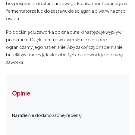
bezpośrednio do standardowego kranika montowanego w
fermentatorze lub do zestawu do ściągania piwa/wina znad
osadu.
Po dociśnięciu zaworka do dna butelki następuje wypływ
przez rurkę. Dzięki temu piwo nam się nie pieni oraz
ograniczamy jego natlenianie! Aby zakończyć napełnianie
butelki wystarczy ją lekko obniżyć co spowoduje blokadę
zaworka.
Opinie
Na razie nie dodano żadnej recenzji.