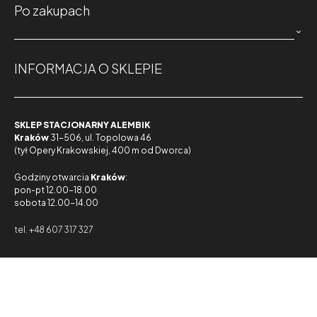
Po zakupach

INFORMACJA O SKLEPIE
SKLEP STACJONARNY ALEMBIK
Kraków
31-506, ul. Topolowa 46
(tył Opery Krakowskiej, 400 m od Dworca)
Godziny otwarcia
Kraków
:
pon-pt 12.00-18.00
sobota 12.00-14.00
tel. +48 607 317 327