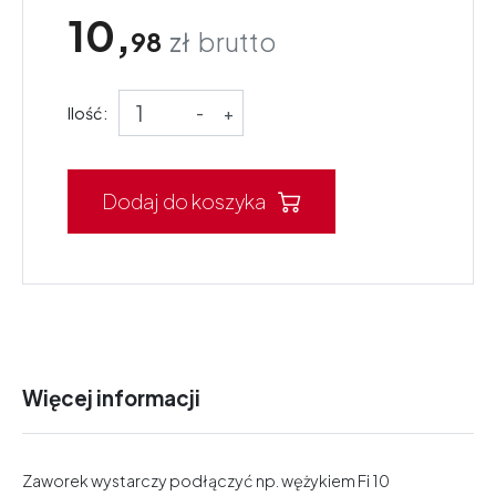
10,
98
zł
brutto
Ilość:
-
+
Dodaj do koszyka
Więcej informacji
Zaworek wystarczy podłączyć np. wężykiem Fi 10