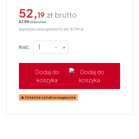
52,
19
zł
brutto
57,99
zł
brutto
Najniższa cena sprzed 30 dni:
57,99 zł
Ilość:
-
+
Dodaj do
koszyka
Ostatnie sztuki w magazynie
