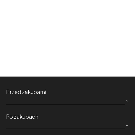
Przed zakupami

Po zakupach
