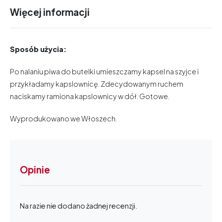
Więcej informacji
Sposób użycia:
Po nalaniu piwa do butelki umieszczamy kapsel na szyjce i
przykładamy kapslownicę. Zdecydowanym ruchem
naciskamy ramiona kapslownicy w dół. Gotowe.
Wyprodukowano we Włoszech.
Opinie
Na razie nie dodano żadnej recenzji.