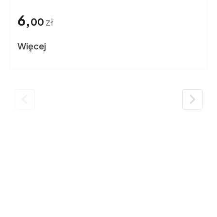
6,
00
zł
Więcej

