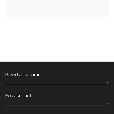
Przed zakupami

Po zakupach
