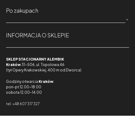
Po zakupach

INFORMACJA O SKLEPIE
SKLEP STACJONARNY ALEMBIK
Kraków
31-506, ul. Topolowa 46
(tył Opery Krakowskiej, 400 m od Dworca)
Godziny otwarcia
Kraków
:
pon-pt 12.00-18.00
sobota 12.00-14.00
tel. +48 607 317 327