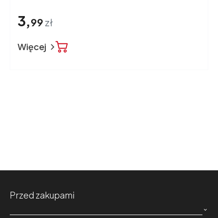
3,
99
zł
Więcej
Przed zakupami
