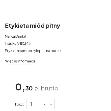
Etykieta miód pitny
Marka
Drinkit
Indeks
ARIX345
Etykieta samoprzylepna na butelki.
Więcej informacji
0,
30
zł
brutto
Ilość:
-
+